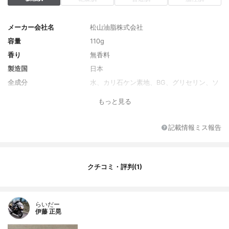
メーカー会社名
松山油脂株式会社
容量
110g
香り
無香料
製造国
日本
全成分
水、カリ石ケン素地、BG、グリセリン、ソ
ルビトール、ステアリン酸ソルビタン、ミ
もっと見る
リスチン酸、ラウリン酸、ステアリン酸、
パルミチン酸、ダイズ種子エキス、加水分
解ダイズタンパク、ダイズ油、ベタイン、
記載情報ミス報告
コメヌカエキス、ラウロイルグルタミン酸
ジ(フィトステリル/オクチルドデシル)、ス
テアリン酸グリセリル(SE)、ラウリルカル
バミン酸イヌリン、トコフェロール
クチコミ・評判(1)
らいだー
伊藤 正晃