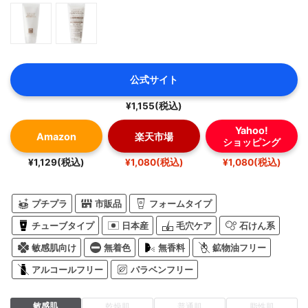
公式サイト
¥1,155(税込)
Yahoo!
Amazon
楽天市場
ショッピング
¥1,129(税込)
¥1,080(税込)
¥1,080(税込)
プチプラ
市販品
フォームタイプ
チューブタイプ
日本産
毛穴ケア
石けん系
敏感肌向け
無着色
無香料
鉱物油フリー
アルコールフリー
パラベンフリー
敏感肌
乾燥肌
普通肌
脂性肌