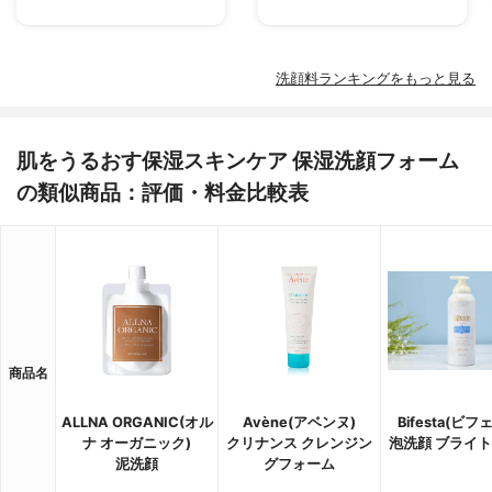
洗顔料ランキングをもっと見る
肌をうるおす保湿スキンケア 保湿洗顔フォーム
の類似商品：評価・料金比較表
商品名
ALLNA ORGANIC(オル
Avène(アベンヌ)
Bifesta(ビフ
ナ オーガニック)
クリナンス クレンジン
泡洗顔 ブライ
泥洗顔
グフォーム