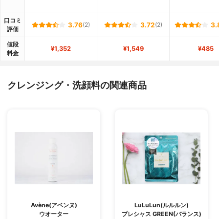
口コミ
3.76
(2)
3.72
(2)
3.
評価
値段
¥1,352
¥1,549
¥485
料金
クレンジング・洗顔料の関連商品
Avène(アベンヌ)
LuLuLun(ルルルン)
ウオーター
プレシャス GREEN(バランス)