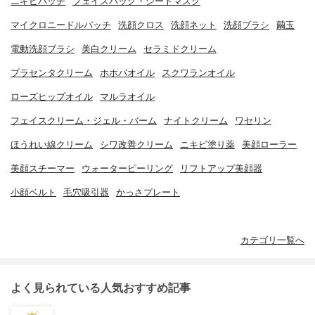
ニキビパッチ
フェイスパック・シートマスク
マイクロニードルパッチ
洗顔クロス
洗顔ネット
洗顔ブラシ
繭玉
電動洗顔ブラシ
美白クリーム
セラミドクリーム
プラセンタクリーム
ホホバオイル
スクワランオイル
ローズヒップオイル
マルラオイル
フェイスクリーム・ジェル・バーム
ナイトクリーム
ワセリン
ほうれい線クリーム
シワ改善クリーム
ニキビ塗り薬
美顔ローラー
美顔スチーマー
ウォーターピーリング
リフトアップ美顔器
小顔ベルト
毛穴吸引器
かっさプレート
カテゴリ一覧へ
よく見られている人気おすすめ記事