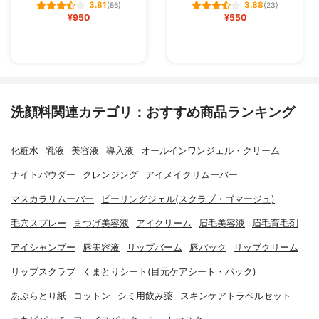
3.81
3.88
(86)
(23)
¥950
¥550
洗顔料関連カテゴリ：おすすめ商品ランキング
化粧水
乳液
美容液
導入液
オールインワンジェル・クリーム
ナイトパウダー
クレンジング
アイメイクリムーバー
マスカラリムーバー
ピーリングジェル(スクラブ・ゴマージュ)
毛穴スプレー
まつげ美容液
アイクリーム
眉毛美容液
眉毛育毛剤
アイシャンプー
唇美容液
リップバーム
唇パック
リップクリーム
リップスクラブ
くまとりシート(目元ケアシート・パック)
あぶらとり紙
コットン
シミ用飲み薬
スキンケアトラベルセット