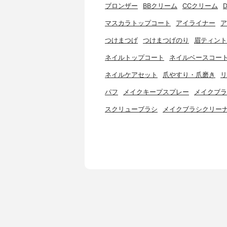
ブロンザー
BBクリーム
CCクリーム
マスカラトップコート
アイライナー
ア
つけまつげ
つけまつげのり
眉ティント
ネイルトップコート
ネイルベースコー
ネイルケアセット
爪やすり・爪磨き
リ
パフ
メイクキープスプレー
メイクブラ
スクリューブラシ
メイクブラシクリー