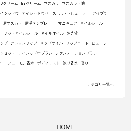
DDクリーム
EEクリーム
マスカラ
マスカラ下地
イシャドウ
アイシャドウベース
ホットビューラー
アイプチ
眉マスカラ
眉毛テンプレート
マニキュア
ネイルシール
ト
フットネイルシール
ネイルオイル
除光液
ップ
クレヨンリップ
リップオイル
リップコート
ビューラー
シセット
アイシャドウブラシ
ファンデーションブラシ
ナー
フェロモン香水
ボディミスト
練り香水
香水
カテゴリ一覧へ
HOME