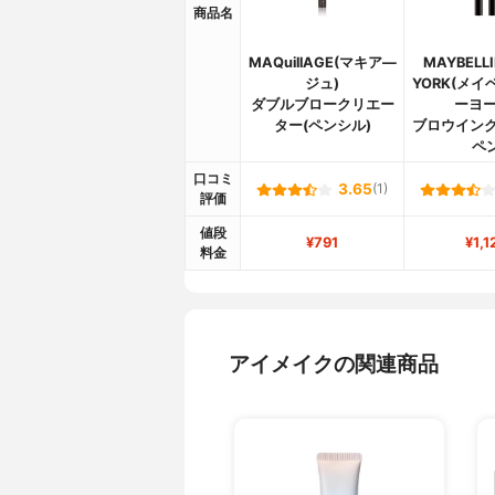
商品名
MAQuillAGE(マキア―
MAYBELLI
ジュ)
YORK(メイ
ダブルブロークリエー
ーヨー
ター(ペンシル)
ブロウインク
ペ
口コミ
3.65
(1)
評価
値段
¥791
¥1,1
料金
アイメイクの関連商品