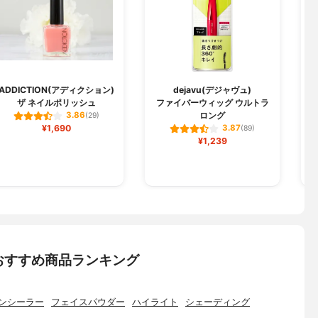
ADDICTION(アディクション)
dejavu(デジャヴュ)
ザ ネイルポリッシュ
ファイバーウィッグ ウルトラ
ジ
ロング
3.86
(29)
¥1,690
3.87
(89)
¥1,239
おすすめ商品ランキング
ンシーラー
フェイスパウダー
ハイライト
シェーディング