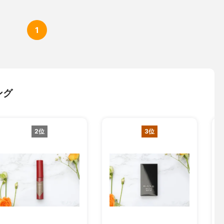
1
ング
2位
3位