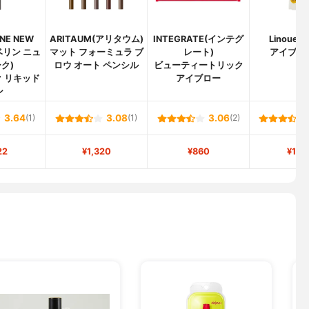
NE NEW
ARITAUM(アリタウム)
INTEGRATE(インテグ
Linoue(
ベリン ニュ
マット フォーミュラ ブ
レート)
アイブロウ
ク)
ロウ オート ペンシル
ビューティートリック
 リキッド
アイブロー
ン
3.64
(1)
3.08
(1)
3.06
(2)
22
¥1,320
¥860
¥1,1