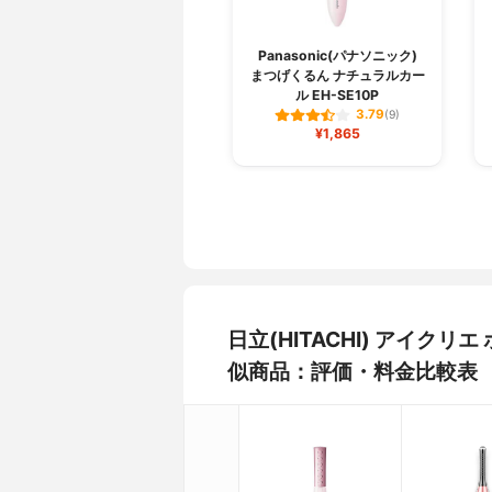
Panasonic(パナソニック)
まつげくるん ナチュラルカー
ル EH-SE10P
3.79
(9)
¥1,865
日立(HITACHI) アイクリ
似商品：評価・料金比較表