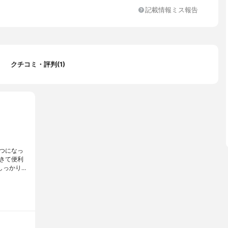
ブラシ, 説明書
記載情報ミス報告
ンク, ピンクゴールド
間の使用で約2週間使用可能
クチコミ・評判(1)
つになっ
きて便利
しっかり…