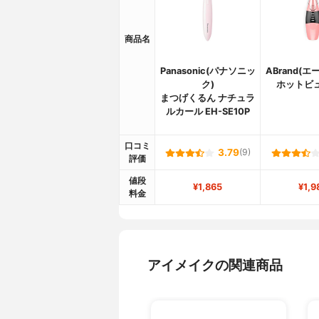
商品名
Panasonic(パナソニッ
ABrand(
ク)
ホットビ
まつげくるん ナチュラ
ルカール EH-SE10P
口コミ
3.79
(9)
評価
値段
¥1,865
¥1,9
料金
アイメイクの関連商品