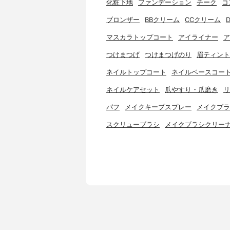
化粧下地
ファンデーション
チーク
コ
ブロンザー
BBクリーム
CCクリーム
マスカラトップコート
アイライナー
ア
つけまつげ
つけまつげのり
眉ティント
ネイルトップコート
ネイルベースコー
ネイルケアセット
爪やすり・爪磨き
リ
パフ
メイクキープスプレー
メイクブラ
スクリューブラシ
メイクブラシクリー