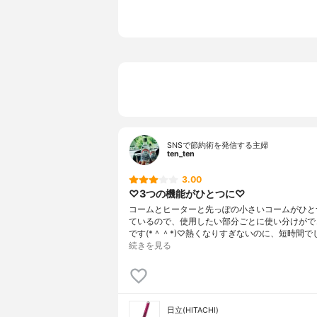
付属品
クリーニング
カラー
ビビッドピ
充電時間
-
連続使用時間
1日約3分
その他の機能
-
SNSで節約術を発信する主婦
ten_ten
3.00
♡3つの機能がひとつに♡
コームとヒーターと先っぽの小さいコームがひと
ているので、使用したい部分ごとに使い分けがで
です(*＾＾*)♡熱くなりすぎないのに、短時間で
続きを見る
日立(HITACHI)