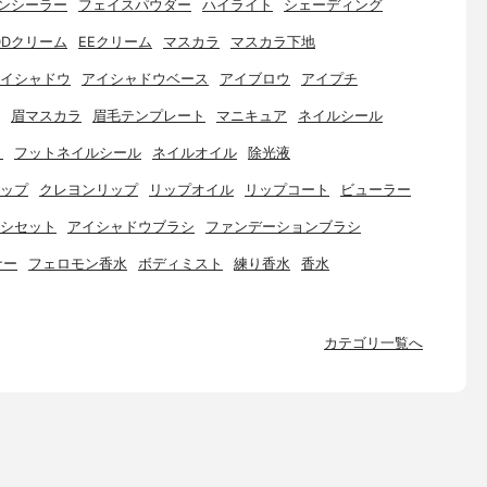
ンシーラー
フェイスパウダー
ハイライト
シェーディング
DDクリーム
EEクリーム
マスカラ
マスカラ下地
イシャドウ
アイシャドウベース
アイブロウ
アイプチ
眉マスカラ
眉毛テンプレート
マニキュア
ネイルシール
ト
フットネイルシール
ネイルオイル
除光液
ップ
クレヨンリップ
リップオイル
リップコート
ビューラー
シセット
アイシャドウブラシ
ファンデーションブラシ
ナー
フェロモン香水
ボディミスト
練り香水
香水
カテゴリ一覧へ