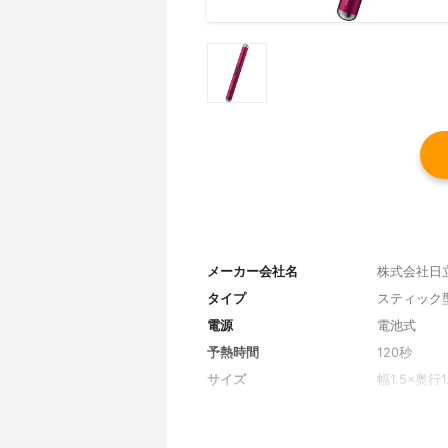
メーカー会社名
株式会社日
タイプ
スティック
電源
電池式
予熱時間
120秒
サイズ
幅1.5×奥行1
重量
30g
温度
-