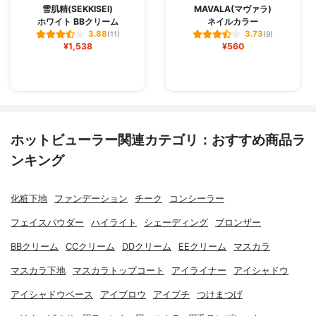
雪肌精(SEKKISEI)
MAVALA(マヴァラ)
ホワイト BBクリーム
ネイルカラー
3.88
3.73
(11)
(9)
¥1,538
¥560
ホットビューラー関連カテゴリ：おすすめ商品ラ
ンキング
化粧下地
ファンデーション
チーク
コンシーラー
フェイスパウダー
ハイライト
シェーディング
ブロンザー
BBクリーム
CCクリーム
DDクリーム
EEクリーム
マスカラ
マスカラ下地
マスカラトップコート
アイライナー
アイシャドウ
アイシャドウベース
アイブロウ
アイプチ
つけまつげ