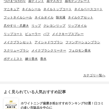
つけまつげのり
眉ティント
眉マスカラ
眉毛テンプレート
マニキュア
ネイルシール
ネイルトップコート
ネイルベースコート
フットネイルシール
ネイルオイル
除光液
ネイルケアセット
爪やすり・爪磨き
リップ
クレヨンリップ
リップオイル
リップコート
ビューラー
パフ
メイクキープスプレー
メイクブラシセット
アイシャドウブラシ
ファンデーションブラシ
スクリューブラシ
メイクブラシクリーナー
フェロモン香水
ボディミスト
練り香水
香水
カテゴリ一覧へ
よく見られている人気おすすめ記事
ホワイトニング歯磨き粉おすすめランキング52選！口コミ
の多い市販品を中心に