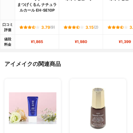
まつげくるん ナチュラ
ルカール EH-SE10P
口コミ
3.79
(9)
3.15
(2)
3
評価
値段
¥1,865
¥1,980
¥1,399
料金
アイメイクの関連商品