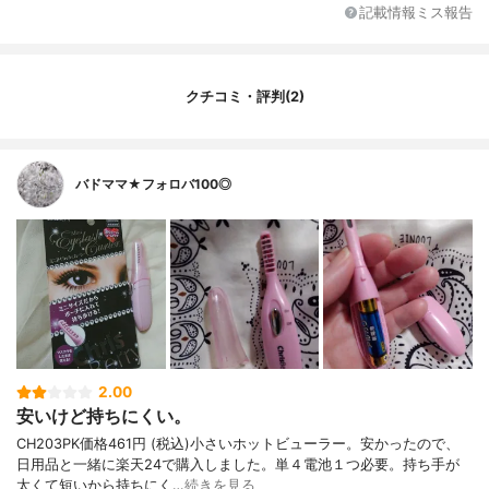
付属品
説明書
記載情報ミス報告
カラー
ホワイト
充電時間
-
連続使用時間
1日1回 約2分間の使用で約1か月使用可能
クチコミ・評判(2)
その他の機能
-
バドママ★フォロバ100◎
2.00
安いけど持ちにくい。
CH203PK価格461円 (税込)小さいホットビューラー。安かったので、
日用品と一緒に楽天24で購入しました。単４電池１つ必要。持ち手が
太くて短いから持ちにく…
続きを見る