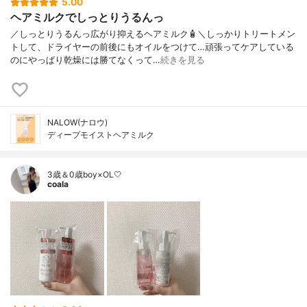
5.00
ヘアミルクでしっとりうるんっ
／しっとりうるんっ広がり抑えるヘアミルク🧴＼しっかりトリートメン
トして、ドライヤーの前後にもオイルをつけて…頑張ってケアしている
のにやっぱり乾燥には勝てなくって…
続きを見る
NALOW(ナロウ)
ディープモイストヘアミルク
3歳＆0歳boy×OL🤍
coala