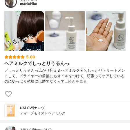
manichiko
5.00
ヘアミルクでしっとりうるんっ
／しっとりうるんっ広がり抑えるヘアミルク🧴＼しっかりトリートメン
トして、ドライヤーの前後にもオイルをつけて…頑張ってケアしている
のにやっぱり乾燥には勝てなくって…
続きを見る
NALOW(ナロウ)
ディープモイストヘアミルク
3歳＆0歳boy×OL🤍