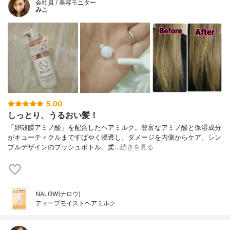
会社員 / 美容モニター
みこ
5.00
しっとり、うるおい髪！
「卵殻膜アミノ酸」を配合したヘアミルク。豊富なアミノ酸と保湿成分
がキューティクルまですばやく浸透し、ダメージを内側からケア。シン
プルデザインのプッシュボトル。柔…
続きを見る
NALOW(ナロウ)
ディープモイストヘアミルク