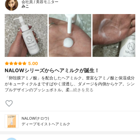
会社員 / 美容モニター
みこ
5.00
NALOWシリーズからヘアミルクが誕生！
「卵殻膜アミノ酸」を配合したヘアミルク。豊富なアミノ酸と保湿成分
がキューティクルまですばやく浸透し、ダメージを内側からケア。シン
プルデザインのプッシュボトル。柔…
続きを見る
NALOW(ナロウ)
ディープモイストヘアミルク