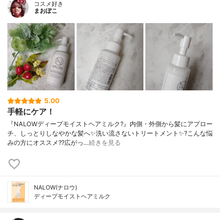
コスメ好き
まおぽこ
5.00
手軽にケア！
『NALOWディープモイストヘアミルク?』内側・外側から髪にアプロー
チ、しっとりしなやかな髪へ✨洗い流さないトリートメント✨?こんな悩
みの方にオススメ??広がっ…
続きを見る
NALOW(ナロウ)
ディープモイストヘアミルク