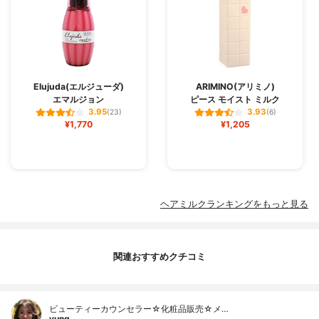
Elujuda(エルジューダ)
ARIMINO(アリミノ)
エマルジョン
ピース モイスト ミルク
3.95
3.93
(23)
(6)
¥1,770
¥1,205
ヘアミルクランキングをもっと見る
関連おすすめクチコミ
ビューティーカウンセラー☆化粧品販売☆メ…
yung