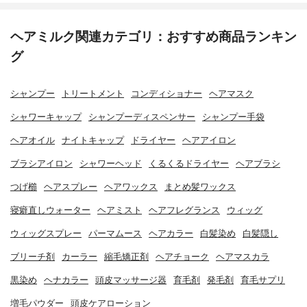
ヘアミルク関連カテゴリ：おすすめ商品ランキン
グ
シャンプー
トリートメント
コンディショナー
ヘアマスク
シャワーキャップ
シャンプーディスペンサー
シャンプー手袋
ヘアオイル
ナイトキャップ
ドライヤー
ヘアアイロン
ブラシアイロン
シャワーヘッド
くるくるドライヤー
ヘアブラシ
つげ櫛
ヘアスプレー
ヘアワックス
まとめ髪ワックス
寝癖直しウォーター
ヘアミスト
ヘアフレグランス
ウィッグ
ウィッグスプレー
パーマムース
ヘアカラー
白髪染め
白髪隠し
ブリーチ剤
カーラー
縮毛矯正剤
ヘアチョーク
ヘアマスカラ
黒染め
ヘナカラー
頭皮マッサージ器
育毛剤
発毛剤
育毛サプリ
増毛パウダー
頭皮ケアローション