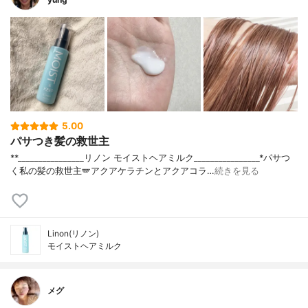
5.00
パサつき髪の救世主
**⁡________________⁡リノン ⁡モイストヘアミルク⁡________________⁡⁡⁡*パサつ
く私の髪の救世主🪽アクアケラチンとアクアコラ…
続きを見る
Linon(リノン)
モイストヘアミルク
メグ