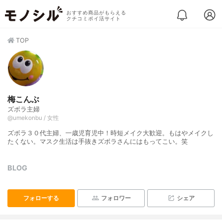
おすすめ商品がもらえる
クチコミポイ活サイト
TOP
梅こんぶ
ズボラ主婦
@umekonbu / 女性
ズボラ３０代主婦、一歳児育児中！時短メイク大歓迎。もはやメイクし
たくない。マスク生活は手抜きズボラさんにはもってこい。笑
BLOG
フォローする
フォロワー
シェア