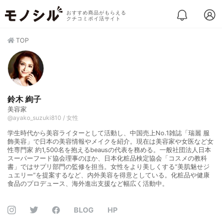
おすすめ商品がもらえる
クチコミポイ活サイト
TOP
鈴木 絢子
美容家
@ayako_suzuki810 / 女性
学生時代から美容ライターとして活動し、中国売上Nо.1雑誌「瑞麗 服
飾美容」で日本の美容情報やメイクを紹介。現在は美容家や女医など女
性専門家 約1,500名を抱えるbeausの代表を務める。一般社団法人日本
スーパーフード協会理事のほか、日本化粧品検定協会「コスメの教科
書」ではサプリ部門の監修を担当。女性をより美しくする“美肌魅せジ
ュエリー”を提案するなど、内外美容を得意としている。化粧品や健康
食品のプロデュース、海外進出支援など幅広く活動中。
BLOG
HP