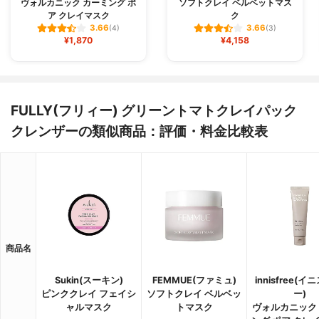
ヴォルカニック カーミング ポ
ソフトクレイ ベルベットマス
ア クレイマスク
ク
3.66
3.66
(4)
(3)
¥1,870
¥4,158
FULLY(フリィー) グリーントマトクレイパック
クレンザーの類似商品：評価・料金比較表
商品名
Sukin(スーキン)
FEMMUE(ファミュ)
innisfree(
ピンククレイ フェイシ
ソフトクレイ ベルベッ
ー)
ャルマスク
トマスク
ヴォルカニック