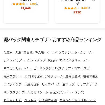
プ
3.98
(3)
¥1,640
3.95
(8)
¥220
泥パック関連カテゴリ：おすすめ商品ランキング
化粧水
乳液
美容液
導入液
オールインワンジェル・クリーム
ナイトパウダー
クレンジング
洗顔料
アイメイクリムーバー
マスカラリムーバー
ピーリングジェル(スクラブ・ゴマージュ)
毛穴スプレー
まつげ美容液
アイクリーム
眉毛美容液
眉毛育毛剤
アイシャンプー
唇美容液
リップバーム
唇パック
リップクリーム
リップスクラブ
くまとりシート(目元ケアシート・パック)
あぶらとり紙
コットン
シミ用飲み薬
スキンケアトラベルセット