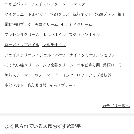
ニキビパッチ
フェイスパック・シートマスク
マイクロニードルパッチ
洗顔クロス
洗顔ネット
洗顔ブラシ
繭玉
電動洗顔ブラシ
美白クリーム
セラミドクリーム
プラセンタクリーム
ホホバオイル
スクワランオイル
ローズヒップオイル
マルラオイル
フェイスクリーム・ジェル・バーム
ナイトクリーム
ワセリン
ほうれい線クリーム
シワ改善クリーム
ニキビ塗り薬
美顔ローラー
美顔スチーマー
ウォーターピーリング
リフトアップ美顔器
小顔ベルト
毛穴吸引器
かっさプレート
カテゴリ一覧へ
よく見られている人気おすすめ記事