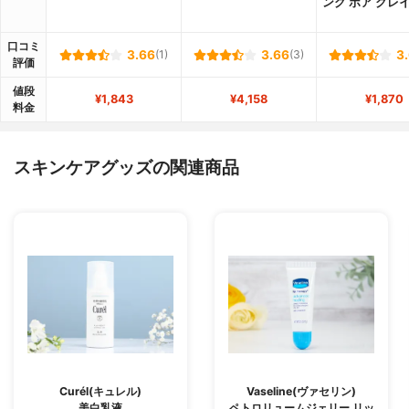
ング ポア クレ
口コミ
3.66
(1)
3.66
(3)
3
評価
値段
¥1,843
¥4,158
¥1,870
料金
スキンケアグッズの関連商品
Curél(キュレル)
Vaseline(ヴァセリン)
美白乳液
ペトロリュームジェリー リッ