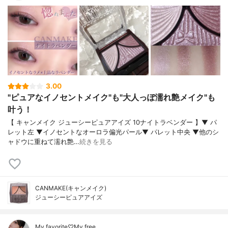
3.00
"ピュアなイノセントメイク"も"大人っぽ濡れ艶メイク"も
叶う！
【 キャンメイク ジューシーピュアアイズ 10ナイトラベンダー 】▼ パ
レット左 ▼イノセントなオーロラ偏光パール▼ パレット中央 ▼他のシ
ャドウに重ねて濡れ艶…
続きを見る
CANMAKE(キャンメイク)
ジューシーピュアアイズ
My favorite♡My free …