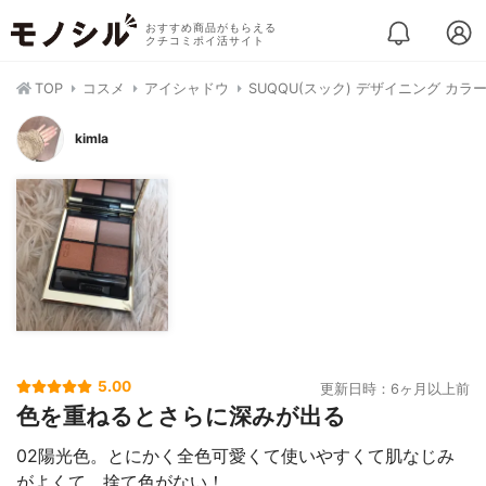
おすすめ商品がもらえる
クチコミポイ活サイト
TOP
コスメ
アイシャドウ
SUQQU(スック) デザイニング カラ
kimla
5.00
更新日時：6ヶ月以上前
色を重ねるとさらに深みが出る
02陽光色。とにかく全色可愛くて使いやすくて肌なじみ
がよくて、捨て色がない！