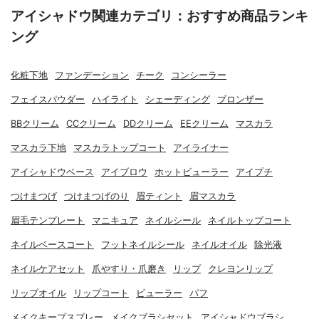
アイシャドウ関連カテゴリ：おすすめ商品ランキ
ング
化粧下地
ファンデーション
チーク
コンシーラー
フェイスパウダー
ハイライト
シェーディング
ブロンザー
BBクリーム
CCクリーム
DDクリーム
EEクリーム
マスカラ
マスカラ下地
マスカラトップコート
アイライナー
アイシャドウベース
アイブロウ
ホットビューラー
アイプチ
つけまつげ
つけまつげのり
眉ティント
眉マスカラ
眉毛テンプレート
マニキュア
ネイルシール
ネイルトップコート
ネイルベースコート
フットネイルシール
ネイルオイル
除光液
ネイルケアセット
爪やすり・爪磨き
リップ
クレヨンリップ
リップオイル
リップコート
ビューラー
パフ
メイクキープスプレー
メイクブラシセット
アイシャドウブラシ