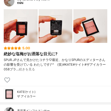
thihi
5.00
絶妙な塩梅がお洒落な目元に?
SPUR.JPさんで見かけたコチラ♡最近、かなりSPURのエディターさん
の影響を受けている わたしです(^^ゞ(笑)#KATE#ケイト#ザアイカラー
058ブラ…
続きを見る
KATE(ケイト)
ザ アイカラー
美容系インフルエンサー