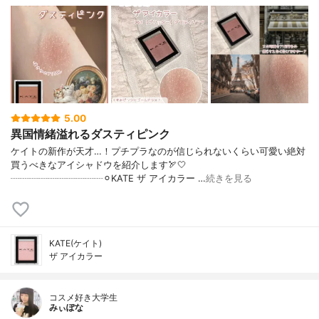
5.00
異国情緒溢れるダスティピンク
ケイトの新作が天才…！プチプラなのが信じられないくらい可愛い絶対
買うべきなアイシャドウを紹介します🏹🤍
┈┈┈┈┈┈┈┈┈┈⚪︎KATE ザ アイカラー …
続きを見る
KATE(ケイト)
ザ アイカラー
コスメ好き大学生
みぃぽな