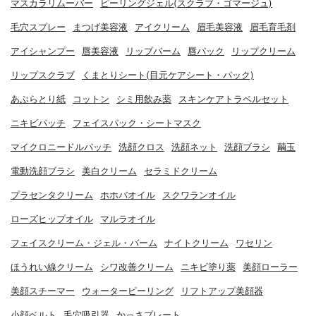
マスカラリムーバー
ピーリングジェル(スクラブ・ゴマージュ)
毛穴スプレー
まつげ美容液
アイクリーム
眉毛美容液
眉毛育毛剤
アイシャンプー
唇美容液
リップバーム
唇パック
リップクリーム
リップスクラブ
くまとりシート(目元ケアシート・パック)
あぶらとり紙
コットン
シミ用飲み薬
スキンケアトラベルセット
ニキビパッチ
フェイスパック・シートマスク
マイクロニードルパッチ
洗顔クロス
洗顔ネット
洗顔ブラシ
繭玉
電動洗顔ブラシ
美白クリーム
セラミドクリーム
プラセンタクリーム
ホホバオイル
スクワランオイル
ローズヒップオイル
マルラオイル
フェイスクリーム・ジェル・バーム
ナイトクリーム
ワセリン
ほうれい線クリーム
シワ改善クリーム
ニキビ塗り薬
美顔ローラー
美顔スチーマー
ウォーターピーリング
リフトアップ美顔器
小顔ベルト
毛穴吸引器
かっさプレート