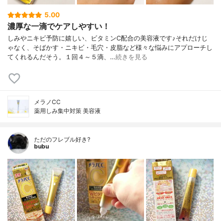
5.00
濃厚な一滴でケアしやすい！
しみやニキビ予防に嬉しい、ビタミンC配合の美容液です♪それだけじ
ゃなく、そばかす・ニキビ・毛穴・皮脂など様々な悩みにアプローチし
てくれるんだそう。１回４～５滴、…
続きを見る
メラノCC
薬用しみ集中対策 美容液
ただのフレブル好き?
bubu