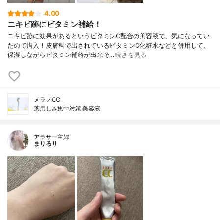
4.00
ニキビ跡にビタミン補給！
ニキビ跡に効果があるというビタミンC配合の美容液で、気になってい
たので購入！皮膚科で出されているビタミンC化粧水などと併用して、
保湿しながらビタミン補給が出来そ…
続きを見る
メラノCC
薬用しみ集中対策 美容液
アラサー主婦
まりるり