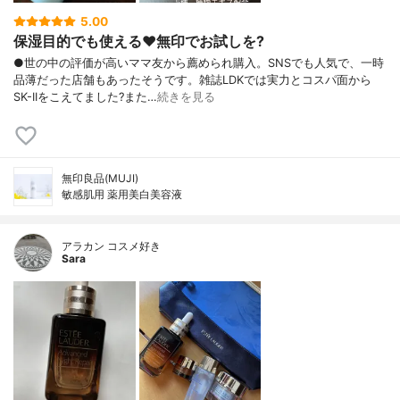
5.00
保湿目的でも使える♥️無印でお試しを?
●世の中の評価が高いママ友から薦められ購入。SNSでも人気で、一時
品薄だった店舗もあったそうです。雑誌LDKでは実力とコスパ面から
SK-IIをこえてました?また…
続きを見る
無印良品(MUJI)
敏感肌用 薬用美白美容液
アラカン コスメ好き
Sara