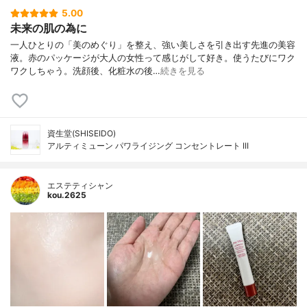
5.00
未来の肌の為に
一人ひとりの「美のめぐり」を整え、強い美しさを引き出す先進の美容
液。赤のパッケージが大人の女性って感じがして好き。使うたびにワク
ワクしちゃう。洗顔後、化粧水の後…
続きを見る
資生堂(SHISEIDO)
アルティミューン パワライジング コンセントレート III
エステティシャン
kou.2625