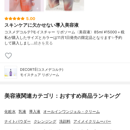
5.00
スキンケアに欠かせない導入美容液
コスメデコルテ?モイスチャー リポソーム〈美容液〉85ml ¥15000＋税
私が購入したサイズとカラーは11月1日発売の限定品となります✨予約
して購入しまし…
続きを見る
DECORTÉ(コスメデコルテ)
モイスチュア リポソーム
美容液関連カテゴリ：おすすめ商品ランキング
化粧水
乳液
導入液
オールインワンジェル・クリーム
ナイトパウダー
クレンジング
洗顔料
アイメイクリムーバー