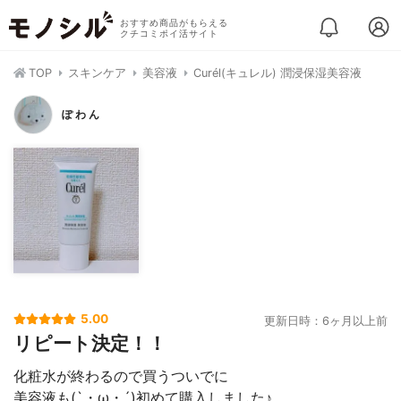
おすすめ商品がもらえる
クチコミポイ活サイト
TOP
スキンケア
美容液
Curél(キュレル) 潤浸保湿美容液
ぽ わ ん
5.00
更新日時：6ヶ月以上前
リピート決定！！
化粧水が終わるので買うついでに
美容液も(`・ω・´)初めて購入しました♪