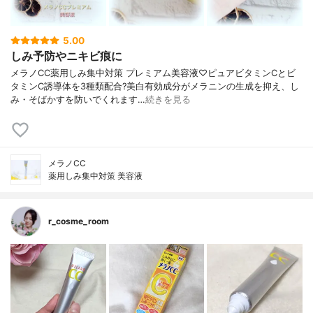
5.00
しみ予防やニキビ痕に
メラノCC薬用しみ集中対策 プレミアム美容液♡ピュアビタミンCとビ
タミンC誘導体を3種類配合?美白有効成分がメラニンの生成を抑え、し
み・そばかすを防いでくれます…
続きを見る
メラノCC
薬用しみ集中対策 美容液
r_cosme_room