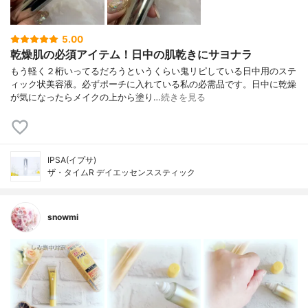
5.00
乾燥肌の必須アイテム！日中の肌乾きにサヨナラ
もう軽く２桁いってるだろうというくらい鬼リピしている日中用のステ
ィック状美容液。必ずポーチに入れている私の必需品です。日中に乾燥
が気になったらメイクの上から塗り…
続きを見る
IPSA(イプサ)
ザ・タイムR デイエッセンススティック
snowmi