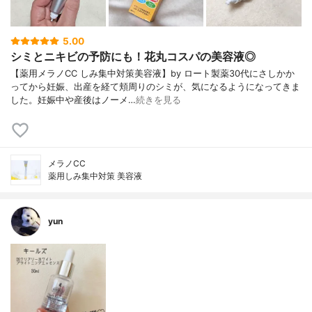
5.00
シミとニキビの予防にも！花丸コスパの美容液◎
【薬用メラノCC しみ集中対策美容液】by ロート製薬30代にさしかか
ってから妊娠、出産を経て頬周りのシミが、気になるようになってきま
した。妊娠中や産後はノーメ…
続きを見る
メラノCC
薬用しみ集中対策 美容液
yun