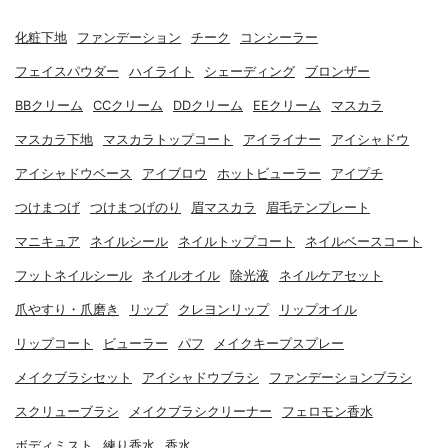
化粧下地
ファンデーション
チーク
コンシーラー
フェイスパウダー
ハイライト
シェーディング
ブロンザー
BBクリーム
CCクリーム
DDクリーム
EEクリーム
マスカラ
マスカラ下地
マスカラトップコート
アイライナー
アイシャドウ
アイシャドウベース
アイブロウ
ホットビューラー
アイプチ
つけまつげ
つけまつげのり
眉マスカラ
眉毛テンプレート
マニキュア
ネイルシール
ネイルトップコート
ネイルベースコート
フットネイルシール
ネイルオイル
除光液
ネイルケアセット
爪やすり・爪磨き
リップ
クレヨンリップ
リップオイル
リップコート
ビューラー
パフ
メイクキープスプレー
メイクブラシセット
アイシャドウブラシ
ファンデーションブラシ
スクリューブラシ
メイクブラシクリーナー
フェロモン香水
ボディミスト
練り香水
香水