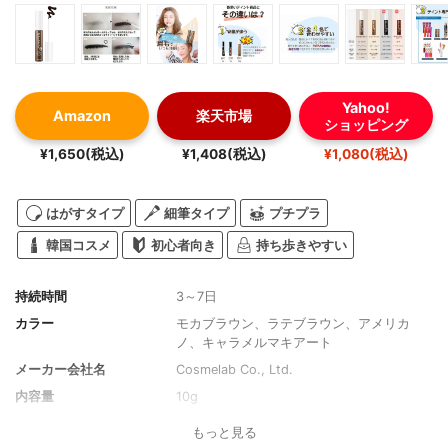
Yahoo!
Amazon
楽天市場
ショッピング
¥1,650(税込)
¥1,408(税込)
¥1,080(税込)
はがすタイプ
細筆タイプ
プチプラ
韓国コスメ
初心者向き
持ち歩きやすい
持続時間
3～7日
カラー
モカブラウン、ラテブラウン、アメリカ
ノ、キャラメルマキアート
メーカー会社名
Cosmelab Co., Ltd.
内容量
10g
もっと見る