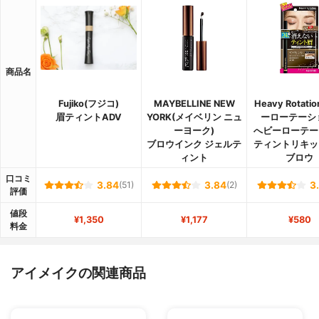
商品名
Fujiko(フジコ)
MAYBELLINE NEW
Heavy Rotati
眉ティントADV
YORK(メイベリン ニュ
ーローテーシ
ーヨーク)
へビーローテー
ブロウインク ジェルテ
ティントリキッ
ィント
ブロウ
口コミ
3.84
(51)
3.84
(2)
3
評価
値段
¥1,350
¥1,177
¥580
料金
アイメイクの関連商品