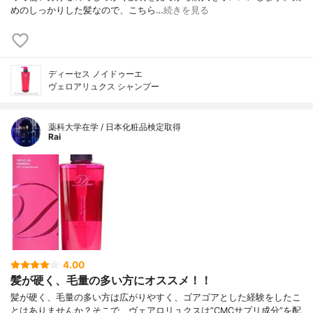
リコール、エタノール、水酸化Nａ、BHT、
めのしっかりした髪なので、こちら…
続きを見る
EDTA-2Nａ、エチドロン酸、ペンテト酸5N
ａ、フェノキシエタノール、メチルクロロ
イソチアゾリノン、メチルイソチアゾリノ
ン、香料
ディーセス ノイドゥーエ
ヴェロアリュクス シャンプー
薬科大学在学 / 日本化粧品検定取得
Rai
4.00
髪が硬く、毛量の多い方にオススメ！！
髪が硬く、毛量の多い方は広がりやすく、ゴアゴアとした経験をしたこ
とはありませんか？そこで、ヴェアロリュクスは”CMCサプリ成分”を配