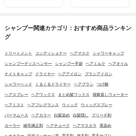
シャンプー関連カテゴリ：おすすめ商品ランキン
グ
トリートメント
コンディショナー
ヘアマスク
シャワーキャップ
シャンプーディスペンサー
シャンプー手袋
ヘアミルク
ヘアオイル
ナイトキャップ
ドライヤー
ヘアアイロン
ブラシアイロン
シャワーヘッド
くるくるドライヤー
ヘアブラシ
つげ櫛
ヘアスプレー
ヘアワックス
まとめ髪ワックス
寝癖直しウォーター
ヘアミスト
ヘアフレグランス
ウィッグ
ウィッグスプレー
パーマムース
ヘアカラー
白髪染め
白髪隠し
ブリーチ剤
カーラー
縮毛矯正剤
ヘアチョーク
ヘアマスカラ
黒染め
ヘナカラー
頭皮マッサージ器
育毛剤
発毛剤
育毛サプリ