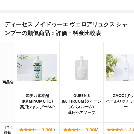
ディーセス ノイドゥーエ ヴェロアリュクス シャ
ンプーの類似商品：評価・料金比較表
商品名
加美乃素本舗
QUEEN’S
ZACC(ザッ
(KAMINOMOTO)
BATHROOM(クイーン
パールリッチ 
薬用シャンプーB&P
ズバスルーム)
ー
薬用ヘアソープ
口コミ
3.80
(1)
3.80
(3)
3.
評価