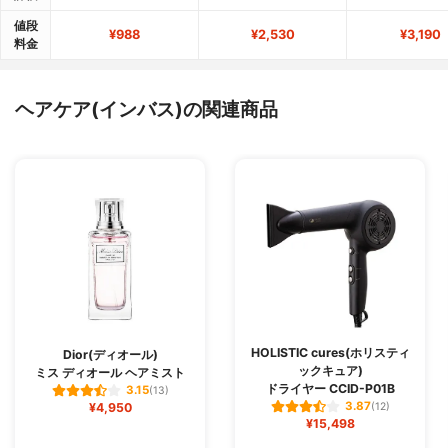
値段
¥988
¥2,530
¥3,190
料金
ヘアケア(インバス)の関連商品
HOLISTIC cures(ホリスティ
Dior(ディオール)
ックキュア)
ミス ディオール ヘアミスト
ドライヤー CCID-P01B
3.15
(13)
3.87
¥4,950
(12)
¥15,498