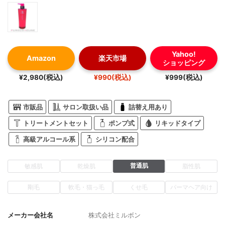
Yahoo!
Amazon
楽天市場
ショッピング
¥2,980(税込)
¥990(税込)
¥999(税込)
市販品
サロン取扱い品
詰替え用あり
トリートメントセット
ポンプ式
リキッドタイプ
高級アルコール系
シリコン配合
普通肌
敏感肌
乾燥肌
脂性肌
剛毛
軟毛・猫っ毛
くせ毛
パーマヘア向け
メーカー会社名
株式会社ミルボン