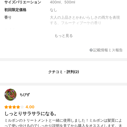
サイズバリエーション
400ml、500ml
初回限定価格
なし
香り
大人の上品さとかわいらしさの両方を表現
する、フルーティブーケの香り
全成分
水、ラウレス硫酸Nａ、ラウレス-11酢酸N
もっと見る
ａ、DPG、ココイルリンゴアミノ酸Nａ、
ココアンホ酢酸Nａ、イソステアラミドプロ
ピルベタイン、コカミドメチルMEA、ラウ
記載情報ミス報告
ラミドウロイルベタイン、水添レシチン、
ラウロイルシルクアミノ酸Nａ、ジラウロイ
ルグルタミン酸リシンNａ、ユキノシタエキ
ス、ラウロイルグルタミン酸ジ(フィトステ
クチコミ・評判(2)
リル/オクチルドデシル)、グリチルリチン酸
2K、サクシニルグリチルレチン酸2Nａ、ホ
ホバワックスPEG-80、コカミドプロピルベ
タイン、デシルグルコシド、ポリクオタニ
ちぴず
ウム-52、ポリクオタニウム-10、ラウレス-
16、セテアレス-7、セテアレス-13、ラウリ
ン酸ポリグリセリル-10、塩化Nａ、酢酸N
4.00
ａ、乳酸Nａ、(アミノエチルアミノプロピ
しっとりサラサラになる。
ルメチコン/ジメチコン)コポリマー、酢酸、
ミルボンのトリートメントと一緒に使用しました！ミルボンは髪質によ
クエン酸、BG、グリセリン、ヘキシレング
って使い分けるのでしっかり説明を見てから購入をオススメします。太