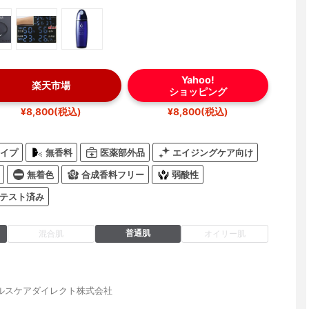
Yahoo!
楽天市場
ショッピング
¥8,800(税込)
¥8,800(税込)
イプ
無香料
医薬部外品
エイジングケア向け
無着色
合成香料フリー
弱酸性
テスト済み
普通肌
混合肌
オイリー肌
ルスケアダイレクト株式会社