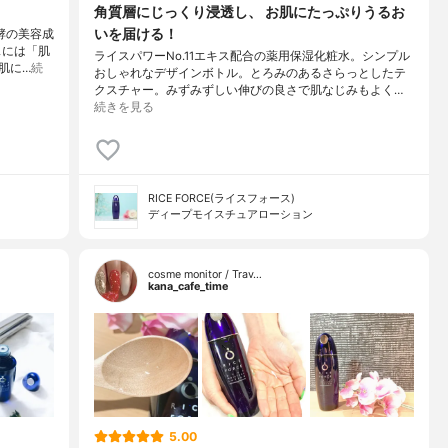
角質層にじっくり浸透し、 お肌にたっぷりうるお
いを届ける！
酵の美容成
スには「肌
ライスパワーNo.11エキス配合の薬用保湿化粧水。シンプル
肌に…
続
おしゃれなデザインボトル。とろみのあるさらっとしたテ
クスチャー。みずみずしい伸びの良さで肌なじみもよく…
続きを見る
RICE FORCE(ライスフォース)
ディープモイスチュアローション
cosme monitor / Trav…
kana_cafe_time
5.00