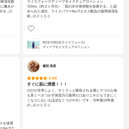
用保湿化粧
ライスフォースディープモイスチュアローション
層に働きか
120mL（約２ヶ月分）「肌の水分保持能を改善する」と認
分を…
続
められた成分、ライスパワーNo.11エキス配合の薬用保湿化
粧…
続きを見る
RICE FORCE(ライスフォース)
ディープモイスチュアローション
横田 美里
5.00
すぐに肌に浸透！！！
のびが非常によく、すぐスッと吸収される感じでつけ心地
も良くベタつかず保湿力◎薬用だけありニキビもできにく
くなりにおいもほぼなくつけやすいです。10年後20年後
の…
続きを見る
スを使用
o.11エ