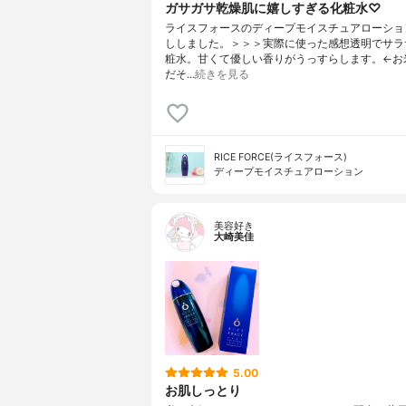
ガサガサ乾燥肌に嬉しすぎる化粧水♡
ライスフォースのディープモイスチュアローショ
ししました。＞＞＞実際に使った感想透明でサラ
粧水。甘くて優しい香りがうっすらします。←お
だそ…
続きを見る
RICE FORCE(ライスフォース)
ディープモイスチュアローション
美容好き
大崎美佳
5.00
お肌しっとり