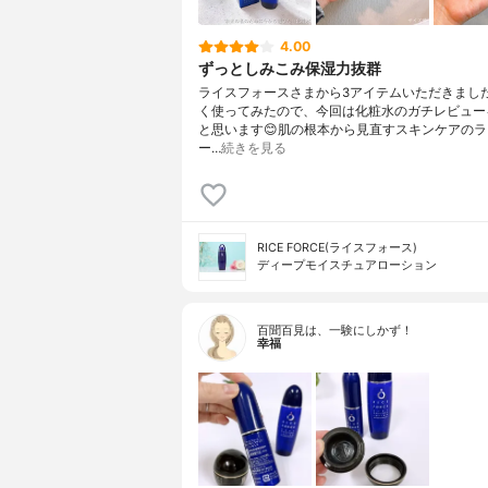
4.00
ずっとしみこみ保湿力抜群
ライスフォースさまから3アイテムいただきまし
く使ってみたので、今回は化粧水のガチレビュー
と思います😊肌の根本から見直すスキンケアの
ー…
続きを見る
RICE FORCE(ライスフォース)
ディープモイスチュアローション
百聞百見は、一験にしかず！
幸福