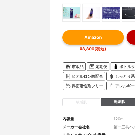
Amazon
¥8,800(税込)
市販品
定期便
ボトルタ
ヒアルロン酸配合
しっとり系
界面活性剤フリー
アレルギー
乾燥肌
敏感肌
内容量
120ml
メーカー会社名
第一三共ヘ