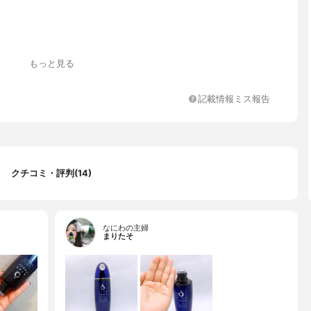
もっと見る
o.11
記載情報ミス報告
No.11、水、エタノール、BG、DPG、濃グリセリン、グリチルリ
DL-PCA・Na液、グリセリン、大豆リゾリン脂質液、ヒアルロン酸
物性スクワラン、天然ビタミンE、PEG（120）、POE・POPデシル
エーテル、POE（25）POP（30）、カミツレ油-2、粘度調整
整剤、メチルパラベン
クチコミ・評判(14)
なにわの主婦
まりたそ