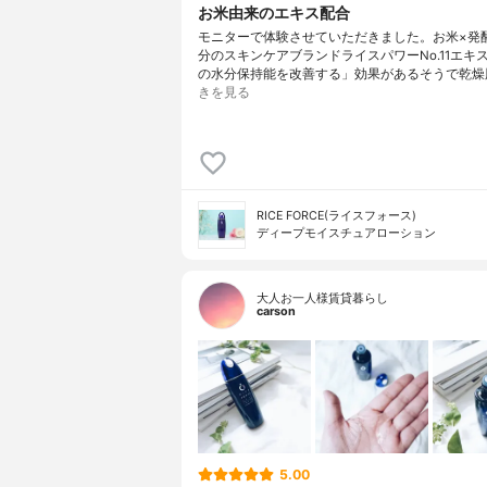
お米由来のエキス配合
モニターで体験させていただきました。お米×発
分のスキンケアブランドライスパワーNo.11エキ
の水分保持能を改善する」効果があるそうで乾燥
きを見る
RICE FORCE(ライスフォース)
ディープモイスチュアローション
大人お一人様賃貸暮らし
carson
5.00