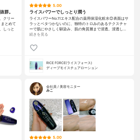
5.00
抜群。
ライスパワーでしっとり潤う
、クリー
ライスパワーNo.11エキス配合の薬用保湿化粧水😊表面はサ
、まとめて
ラッとベタつかないのに、独特のトロみのあるテクスチャ
、しっと
ーで肌にやさしく馴染み、肌の角質層まで浸透。浸透し…
続きを見る
RICE FORCE(ライスフォース)
ディープモイスチュアローション
会社員 / 美容モニター
みこ
5.00