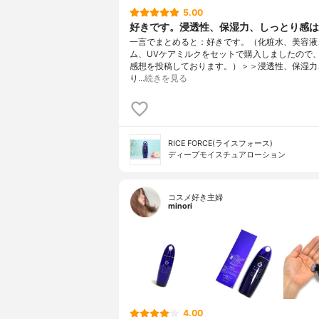
5.00
好きです。浸透性、保湿力、しっとり感は
一言でまとめると：好きです。（化粧水、美容液
ム、UVケアミルクをセットで購入しましたので
感想を投稿しております。）＞＞浸透性、保湿力
り…
続きを見る
RICE FORCE(ライスフォース)
ディープモイスチュアローション
コスメ好き主婦
minori
4.00