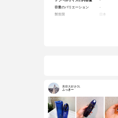
トラベルサイズの内容量
-
容量のバリエーション
-
製造国
日本
香り
無香料
対象年代
全年代
薬用成分
ライスパワーN
全成分
ライスパワー
チン酸2K、
Na-2、植
テトラデシル
剤、pH調
美容大好きOL
ふっきー