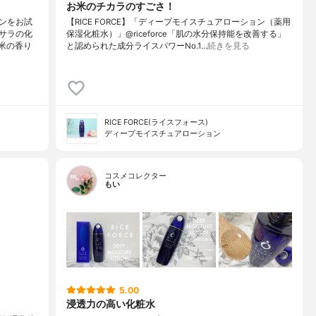
お米のチカラのすごさ！
ンをお試
【RICE FORCE】「ディープモイスチュアローション（薬用
サラの化
保湿化粧水）」@riceforce「肌の水分保持能を改善する」
米の香り
と認められた成分ライスパワーNo.1…
続きを見る
RICE FORCE(ライスフォース)
ディープモイスチュアローション
コスメコレクター
もい
5.00
浸透力の高い化粧水