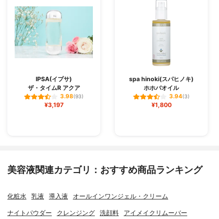
IPSA(イプサ)
spa hinoki(スパヒノキ)
ザ・タイムR アクア
ホホバオイル
3.98
3.94
(93)
(3)
¥3,197
¥1,800
美容液関連カテゴリ：おすすめ商品ランキング
化粧水
乳液
導入液
オールインワンジェル・クリーム
ナイトパウダー
クレンジング
洗顔料
アイメイクリムーバー