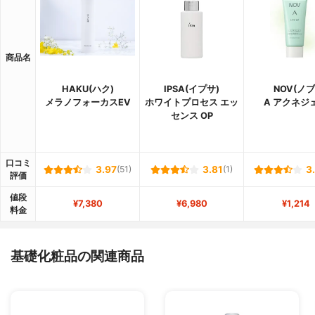
商品名
HAKU(ハク)
IPSA(イプサ)
NOV(ノブ
メラノフォーカスEV
ホワイトプロセス エッ
A アクネジ
センス OP
口コミ
3.97
(51)
3.81
(1)
3
評価
値段
¥7,380
¥6,980
¥1,214
料金
基礎化粧品の関連商品