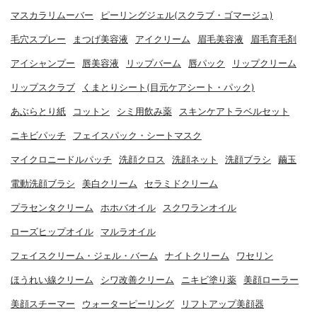
マスカラリムーバー
ピーリングジェル(スクラブ・ゴマージュ)
毛穴スプレー
まつげ美容液
アイクリーム
眉毛美容液
眉毛育毛剤
アイシャンプー
唇美容液
リップバーム
唇パック
リップクリーム
リップスクラブ
くまとりシート(目元ケアシート・パック)
あぶらとり紙
コットン
シミ用飲み薬
スキンケアトラベルセット
ニキビパッチ
フェイスパック・シートマスク
マイクロニードルパッチ
洗顔クロス
洗顔ネット
洗顔ブラシ
繭玉
電動洗顔ブラシ
美白クリーム
セラミドクリーム
プラセンタクリーム
ホホバオイル
スクワランオイル
ローズヒップオイル
マルラオイル
フェイスクリーム・ジェル・バーム
ナイトクリーム
ワセリン
ほうれい線クリーム
シワ改善クリーム
ニキビ塗り薬
美顔ローラー
美顔スチーマー
ウォーターピーリング
リフトアップ美顔器