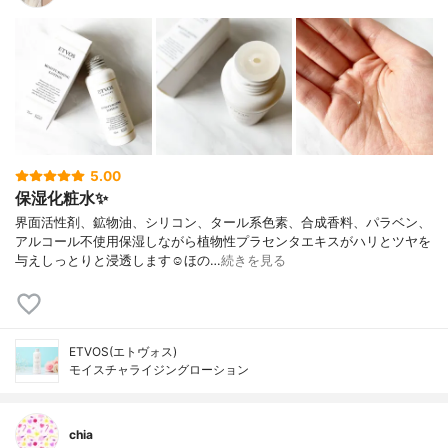
5.00
保湿化粧水✨
界面活性剤、鉱物油、シリコン、タール系色素、合成香料、パラベン、
アルコール不使用保湿しながら植物性プラセンタエキスがハリとツヤを
与えしっとりと浸透します☺︎ほの…
続きを見る
ETVOS(エトヴォス)
モイスチャライジングローション
chia