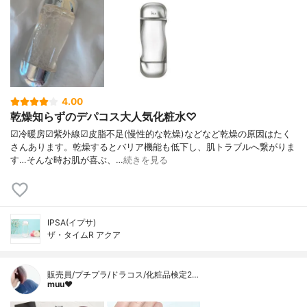
4.00
乾燥知らずのデパコス大人気化粧水♡
☑︎冷暖房☑︎紫外線☑︎皮脂不足(慢性的な乾燥)などなど乾燥の原因はたく
さんあります。乾燥するとバリア機能も低下し、肌トラブルへ繋がりま
す…そんな時お肌が喜ぶ、…
続きを見る
IPSA(イプサ)
ザ・タイムR アクア
販売員/プチプラ/ドラコス/化粧品検定2…
muu❤︎