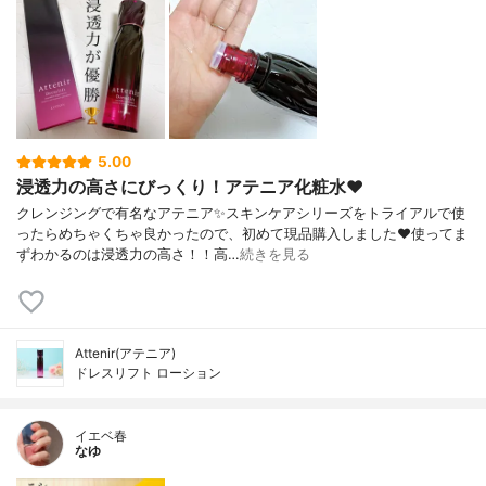
5.00
浸透力の高さにびっくり！アテニア化粧水❤️
クレンジングで有名なアテニア✨スキンケアシリーズをトライアルで使
ったらめちゃくちゃ良かったので、初めて現品購入しました❤️使ってま
ずわかるのは浸透力の高さ！！高…
続きを見る
Attenir(アテニア)
ドレスリフト ローション
イエベ春
なゆ