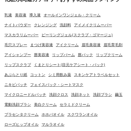
乳液
美容液
導入液
オールインワンジェル・クリーム
ナイトパウダー
クレンジング
洗顔料
アイメイクリムーバー
マスカラリムーバー
ピーリングジェル(スクラブ・ゴマージュ)
毛穴スプレー
まつげ美容液
アイクリーム
眉毛美容液
眉毛育毛剤
アイシャンプー
唇美容液
リップバーム
唇パック
リップクリーム
リップスクラブ
くまとりシート(目元ケアシート・パック)
あぶらとり紙
コットン
シミ用飲み薬
スキンケアトラベルセット
ニキビパッチ
フェイスパック・シートマスク
マイクロニードルパッチ
洗顔クロス
洗顔ネット
洗顔ブラシ
繭玉
電動洗顔ブラシ
美白クリーム
セラミドクリーム
プラセンタクリーム
ホホバオイル
スクワランオイル
ローズヒップオイル
マルラオイル