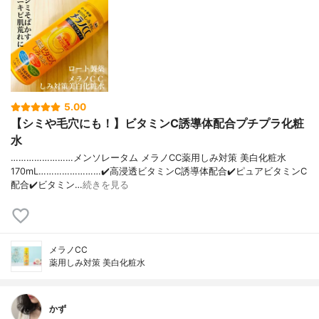
5.00
【シミや毛穴にも！】ビタミンC誘導体配合プチプラ化粧
水
……………………メンソレータム メラノCC薬用しみ対策 美白化粧水
170mL……………………✔️高浸透ビタミンC誘導体配合✔️ピュアビタミンC
配合✔️ビタミン…
続きを見る
メラノCC
薬用しみ対策 美白化粧水
かず