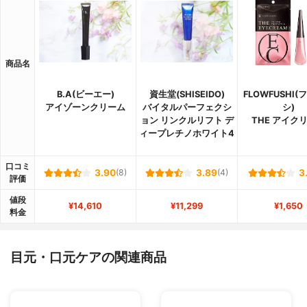
商品名
B.A(ビーエー)
資生堂(SHISEIDO)
FLOWFUSHI
アイゾーンクリーム
バイタルパーフェクシ
シ)
ョン リンクルリフト デ
THE アイク
ィープレチノホワイト4
口コミ
3.90
(8)
3.89
(4)
3
評価
値段
¥14,610
¥11,299
¥1,650
料金
目元・口元ケアの関連商品