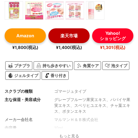
Yahoo!
Amazon
楽天市場
ショッピング
¥1,800(税込)
¥1,400(税込)
¥1,301(税込)
プチプラ
持ち歩きやすい
角質ケア
泡タイプ
ジェルタイプ
香り付き
スクラブの種類
ゴマージュタイプ
主な保湿・美容成分
グレープフルーツ果実エキス、パパイヤ果
実エキス、スベリヒユエキス、チャ葉エキ
ス、ボタンエキス
メーカー会社名
マルマンＨ＆Ｂ株式会社
内容量
10ml
もっと見る
香り
香料使用