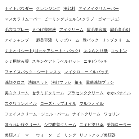
ナイトパウダー
クレンジング
洗顔料
アイメイクリムーバー
マスカラリムーバー
ピーリングジェル(スクラブ・ゴマージュ)
毛穴スプレー
まつげ美容液
アイクリーム
眉毛美容液
眉毛育毛剤
アイシャンプー
唇美容液
リップバーム
唇パック
リップクリーム
くまとりシート(目元ケアシート・パック)
あぶらとり紙
コットン
シミ用飲み薬
スキンケアトラベルセット
ニキビパッチ
フェイスパック・シートマスク
マイクロニードルパッチ
洗顔クロス
洗顔ネット
洗顔ブラシ
繭玉
電動洗顔ブラシ
美白クリーム
セラミドクリーム
プラセンタクリーム
ホホバオイル
スクワランオイル
ローズヒップオイル
マルラオイル
フェイスクリーム・ジェル・バーム
ナイトクリーム
ワセリン
ほうれい線クリーム
シワ改善クリーム
ニキビ塗り薬
美顔ローラー
美顔スチーマー
ウォーターピーリング
リフトアップ美顔器