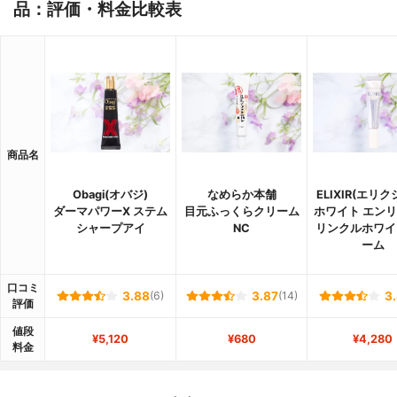
品：評価・料金比較表
商品名
Obagi(オバジ)
なめらか本舗
ELIXIR(エリク
ダーマパワーX ステム
目元ふっくらクリーム
ホワイト エン
シャープアイ
NC
リンクルホワイ
ーム
口コミ
3.88
(6)
3.87
(14)
3
評価
値段
¥5,120
¥680
¥4,280
料金