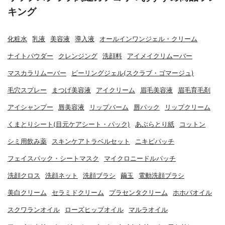
キング
化粧水
乳液
美容液
導入液
オールインワンジェル・クリーム
ナイトパウダー
クレンジング
洗顔料
アイメイクリムーバー
マスカラリムーバー
ピーリングジェル(スクラブ・ゴマージュ)
毛穴スプレー
まつげ美容液
アイクリーム
眉毛美容液
眉毛育毛剤
アイシャンプー
唇美容液
リップバーム
唇パック
リップクリーム
くまとりシート(目元ケアシート・パック)
あぶらとり紙
コットン
シミ用飲み薬
スキンケアトラベルセット
ニキビパッチ
フェイスパック・シートマスク
マイクロニードルパッチ
洗顔クロス
洗顔ネット
洗顔ブラシ
繭玉
電動洗顔ブラシ
美白クリーム
セラミドクリーム
プラセンタクリーム
ホホバオイル
スクワランオイル
ローズヒップオイル
マルラオイル