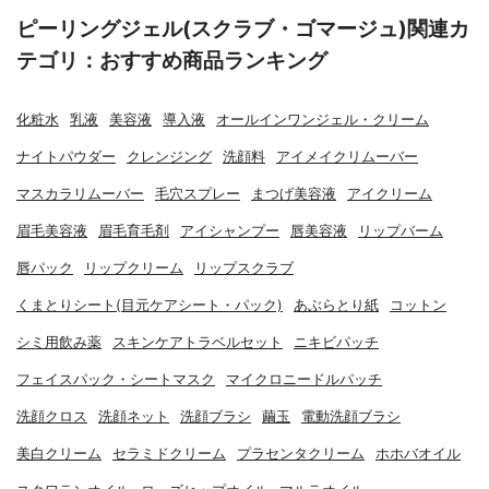
ピーリングジェル(スクラブ・ゴマージュ)関連カ
テゴリ：おすすめ商品ランキング
化粧水
乳液
美容液
導入液
オールインワンジェル・クリーム
ナイトパウダー
クレンジング
洗顔料
アイメイクリムーバー
マスカラリムーバー
毛穴スプレー
まつげ美容液
アイクリーム
眉毛美容液
眉毛育毛剤
アイシャンプー
唇美容液
リップバーム
唇パック
リップクリーム
リップスクラブ
くまとりシート(目元ケアシート・パック)
あぶらとり紙
コットン
シミ用飲み薬
スキンケアトラベルセット
ニキビパッチ
フェイスパック・シートマスク
マイクロニードルパッチ
洗顔クロス
洗顔ネット
洗顔ブラシ
繭玉
電動洗顔ブラシ
美白クリーム
セラミドクリーム
プラセンタクリーム
ホホバオイル