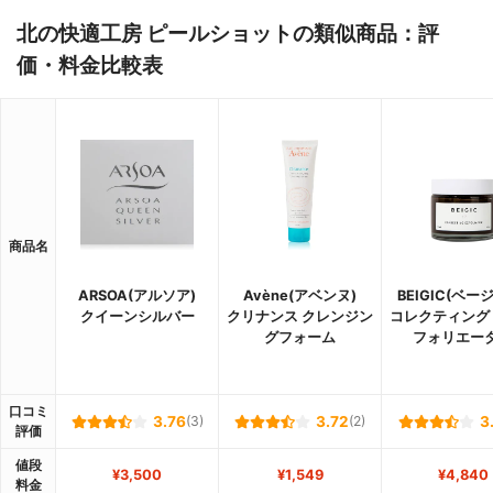
北の快適工房 ピールショットの類似商品：評
価・料金比較表
商品名
ARSOA(アルソア)
Avène(アベンヌ)
BEIGIC(ベー
クイーンシルバー
クリナンス クレンジン
コレクティング
グフォーム
フォリエー
口コミ
3.76
(3)
3.72
(2)
3
評価
値段
¥3,500
¥1,549
¥4,840
料金