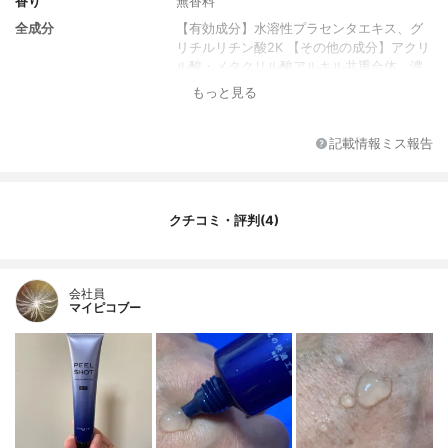
香り
無香料
全成分
【有効成分】水溶性プラセンタエキス、グ
リチルリチン酸2K 【その他の成分】アクリ
ル酸・メタクリル酸アルキル共重合体、濃
グリセリン、米デンプン、混合植物抽出液-
もっと見る
34、シルバーバイン果実エキス、カモミラ
エキス-1、酵母多糖体末、アーティチョー
クエキス、マロニエエキス、ヒアルロン酸N
記載情報ミス報告
a-2、塩化トリPOE（5）ステアリルアンモ
ニウム、BG、フェノキシエタノール、精製
水
クチコミ・評判(4)
会社員
マイピコブー