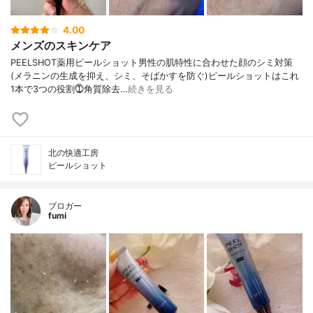
4.00
メンズのスキンケア
PEELSHOT薬用ピールショット男性の肌特性に合わせた顔のシミ対策
(メラニンの生成を抑え、シミ、そばかすを防ぐ)ピールショットはこれ
1本で3つの役割⓵角質除去…
続きを見る
北の快適工房
ピールショット
ブロガー
fumi