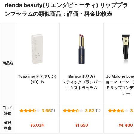
rienda beauty(リエンダビューティ) リッププラ
ンプセラムの類似商品：評価・料金比較表
商品名
Teoxane(テオキサン)
Borica(ボリカ)
Jo Malone Lo
[3D]Lip
スティックプランパー
ョーマローンロ
エクストラセラム
E リップコン
ナー
口コミ
3.66
(1)
3.62
(11)
3
評価
値段
¥5,034
¥1,650
¥4,400
料金