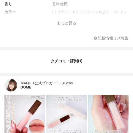
香り
香料使用
カラー
01 クリア、02 インテンスセピア、03 イン
テンスブルーム
もっと見る
全成分
ポリブテン、リンゴ酸ジイソステアリル、
トリエチルヘキサノイン、トリイソステア
リン酸ポリグリセリル?２、（ジイソステア
記載情報ミス報告
リン酸／水添ロジン酸）グリセリル、（パ
ルミチン酸／エチルヘキサン酸）デキスト
リン、ラウロイルグルタミン酸ジ（フィト
ステリル／オクチルドデシル）、ジイソス
クチコミ・評判(1)
テアリン酸グリセリル、シリカ、フェノキ
シエタノール、メントール、エチルヘキシ
ルグリセリン、トコフェロール、香料、酸
化チタン、酸化鉄、（チタン／酸化チタ
MAQUIA公式ブロガー・Lulucos…
DOME
ン）焼結物、ロジン、水酸化AI、硫酸Ba、
赤202、黄4