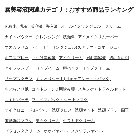
唇美容液関連カテゴリ：おすすめ商品ランキング
化粧水
乳液
美容液
導入液
オールインワンジェル・クリーム
ナイトパウダー
クレンジング
洗顔料
アイメイクリムーバー
マスカラリムーバー
ピーリングジェル(スクラブ・ゴマージュ)
毛穴スプレー
まつげ美容液
アイクリーム
眉毛美容液
眉毛育毛剤
アイシャンプー
リップバーム
唇パック
リップクリーム
リップスクラブ
くまとりシート(目元ケアシート・パック)
あぶらとり紙
コットン
シミ用飲み薬
スキンケアトラベルセット
ニキビパッチ
フェイスパック・シートマスク
マイクロニードルパッチ
洗顔クロス
洗顔ネット
洗顔ブラシ
繭玉
電動洗顔ブラシ
美白クリーム
セラミドクリーム
プラセンタクリーム
ホホバオイル
スクワランオイル