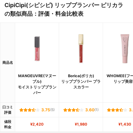
CipiCipi(シピシピ) リッププランパー ピリカラ
の類似商品：評価・料金比較表
商品名
MANOEUVRE(マヌー
Borica(ボリカ)
WHOMEE(フ
ブル)
リッププランパー プラ
リップ美容
モイストリッププラン
スカラー
パー
口コミ
3.75
(5)
3.60
(1)
3
評価
値段
¥2,420
¥1,980
¥1,430
料金