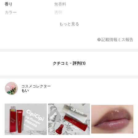
香り
無香料
カラー
透明
全成分
ミネラルオイル、マイクロクリスタリンワ
もっと見る
ックス、水添ポリイソブテン、トリエチル
ヘキサノイン、ジメチルシリル化シリカ、
メントキシプロパンジオール、メントー
記載情報ミス報告
ル、カプリル酸グリセリル、グリチルレチ
ン酸ステアリル、パルミチン酸エチルヘキ
シル、バニリルブチル、エタノール、ジパ
ルミトイルヒドロキシプロリン、トリべへ
クチコミ・評判(1)
ニン、トコフェロール、イソステアリン酸
ソルビタン(小麦由来)、トウガラシ果実エキ
ス、パルミトイルトリペプチド-1、アラン
トイン、パンテノール、ピリドキシンHCl、
コスメコレクター
もい
セラミドNP、セラミドNG、ヒアルロン酸N
a