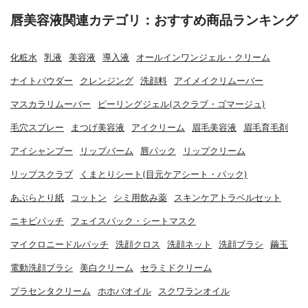
唇美容液関連カテゴリ：おすすめ商品ランキング
化粧水
乳液
美容液
導入液
オールインワンジェル・クリーム
ナイトパウダー
クレンジング
洗顔料
アイメイクリムーバー
マスカラリムーバー
ピーリングジェル(スクラブ・ゴマージュ)
毛穴スプレー
まつげ美容液
アイクリーム
眉毛美容液
眉毛育毛剤
アイシャンプー
リップバーム
唇パック
リップクリーム
リップスクラブ
くまとりシート(目元ケアシート・パック)
あぶらとり紙
コットン
シミ用飲み薬
スキンケアトラベルセット
ニキビパッチ
フェイスパック・シートマスク
マイクロニードルパッチ
洗顔クロス
洗顔ネット
洗顔ブラシ
繭玉
電動洗顔ブラシ
美白クリーム
セラミドクリーム
プラセンタクリーム
ホホバオイル
スクワランオイル