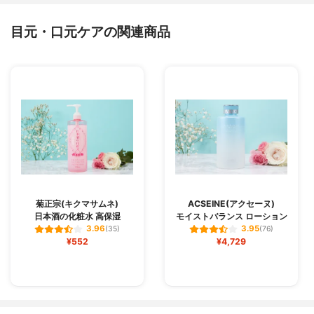
目元・口元ケアの関連商品
菊正宗(キクマサムネ)
ACSEINE(アクセーヌ)
日本酒の化粧水 高保湿
モイストバランス ローション
3.96
3.95
(35)
(76)
¥552
¥4,729