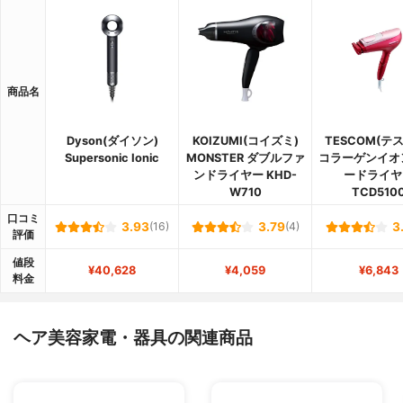
商品名
Dyson(ダイソン)
KOIZUMI(コイズミ)
TESCOM(テ
Supersonic Ionic
MONSTER ダブルファ
コラーゲンイオ
ンドライヤー KHD-
ードライヤ
W710
TCD510
口コミ
3.93
(16)
3.79
(4)
3
評価
値段
¥40,628
¥4,059
¥6,843
料金
ヘア美容家電・器具の関連商品