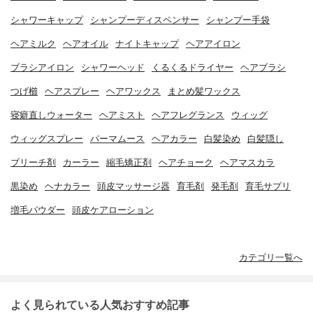
シャワーキャップ
シャンプーディスペンサー
シャンプー手袋
ヘアミルク
ヘアオイル
ナイトキャップ
ヘアアイロン
ブラシアイロン
シャワーヘッド
くるくるドライヤー
ヘアブラシ
つげ櫛
ヘアスプレー
ヘアワックス
まとめ髪ワックス
寝癖直しウォーター
ヘアミスト
ヘアフレグランス
ウィッグ
ウィッグスプレー
パーマムース
ヘアカラー
白髪染め
白髪隠し
ブリーチ剤
カーラー
縮毛矯正剤
ヘアチョーク
ヘアマスカラ
黒染め
ヘナカラー
頭皮マッサージ器
育毛剤
発毛剤
育毛サプリ
増毛パウダー
頭皮ケアローション
カテゴリ一覧へ
よく見られている人気おすすめ記事