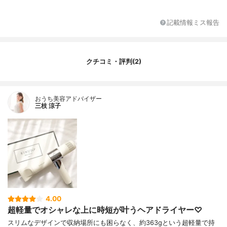
最大風量
2.2㎥/分
最高温度
約100℃
記載情報ミス報告
付属品
ストラップ、ノズル、取扱説明書（保証書
付き）
クチコミ・評判(2)
おうち美容アドバイザー
三枝 涼子
4.00
超軽量でオシャレな上に時短が叶うヘアドライヤー♡
スリムなデザインで 収納場所にも困らなく、 約363gという超軽量で 持