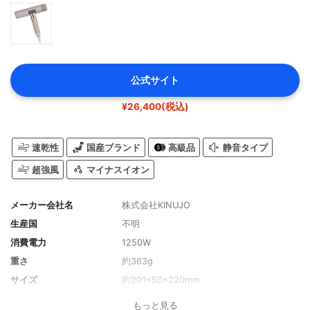
公式サイト
¥26,400(税込)
速乾性
国産ブランド
高級品
静音タイプ
超強風
マイナスイオン
メーカー会社名
株式会社KINUJO
生産国
不明
消費電力
1250W
重さ
約363g
サイズ
約201×50×220mm
切り替え段階数
3段階
もっと見る