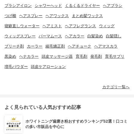
ブラシアイロン
シャワーヘッド
くるくるドライヤー
ヘアブラシ
つげ櫛
ヘアスプレー
ヘアワックス
まとめ髪ワックス
寝癖直しウォーター
ヘアミスト
ヘアフレグランス
ウィッグ
ウィッグスプレー
パーマムース
ヘアカラー
白髪染め
白髪隠し
ブリーチ剤
カーラー
縮毛矯正剤
ヘアチョーク
ヘアマスカラ
黒染め
ヘナカラー
頭皮マッサージ器
育毛剤
発毛剤
育毛サプリ
増毛パウダー
頭皮ケアローション
カテゴリ一覧へ
よく見られている人気おすすめ記事
ホワイトニング歯磨き粉おすすめランキング52選！口コミ
の多い市販品を中心に