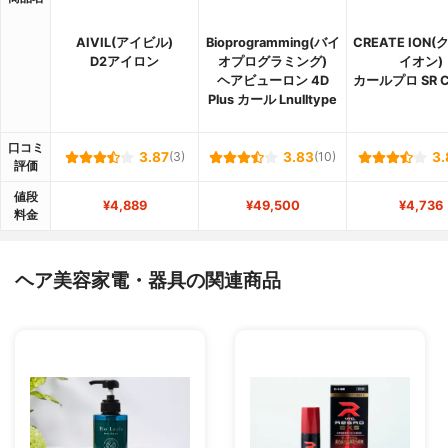
AIVIL(アイビル)
Bioprogramming(バイ
CREATE ION
D2アイロン
オプログラミング)
イオン)
ヘアビューロン 4D
カールプロ SR C
Plus カール Lnulltype
口コミ
3.87
(3)
3.83
(10)
3.
評価
値段
¥4,889
¥49,500
¥4,736
料金
ヘア美容家電・器具の関連商品