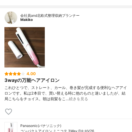
会社員and北欧式整理収納プランナー
Makiko
4.00
3wayの万能ヘアアイロン
これひとつで、ストレート、カール、巻き髪が完成する便利なヘアアイ
ロンです。私は2本目で、買い替える時に他のものと迷いましたが、結
局こちらをチョイス。朝は前髪をこ…
続きを見る
Panasonic(パナソニック)
コンパクトアイロン ミニコテ 3Way EH-HV26