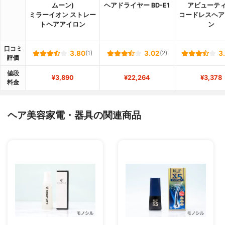
ムーン)
ヘアドライヤー BD-E1
アビューティ
ミラーイオン ストレー
コードレスヘア
トヘアアイロン
ン
口コミ
3.80
(1)
3.02
(2)
3
評価
値段
¥3,890
¥22,264
¥3,378
料金
ヘア美容家電・器具の関連商品