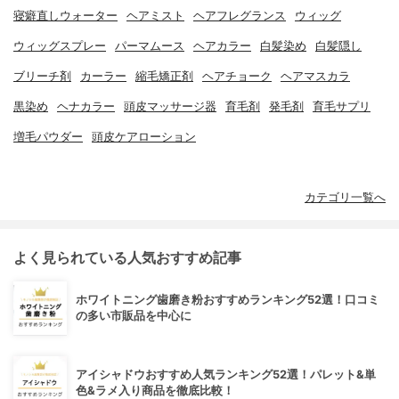
寝癖直しウォーター
ヘアミスト
ヘアフレグランス
ウィッグ
ウィッグスプレー
パーマムース
ヘアカラー
白髪染め
白髪隠し
ブリーチ剤
カーラー
縮毛矯正剤
ヘアチョーク
ヘアマスカラ
黒染め
ヘナカラー
頭皮マッサージ器
育毛剤
発毛剤
育毛サプリ
増毛パウダー
頭皮ケアローション
カテゴリ一覧へ
よく見られている人気おすすめ記事
ホワイトニング歯磨き粉おすすめランキング52選！口コミ
の多い市販品を中心に
アイシャドウおすすめ人気ランキング52選！パレット&単
色&ラメ入り商品を徹底比較！