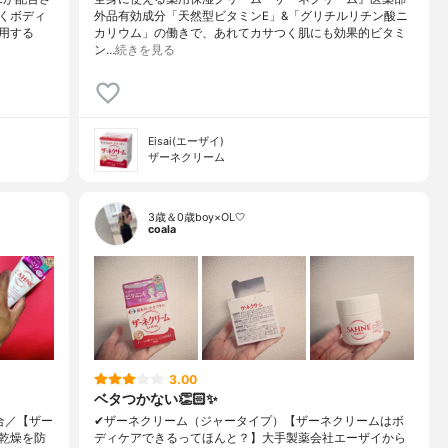
くボディ
外品有効成分「天然型ビタミンE」&「グリチルリチン酸ニ
用する
カリウム」の働きで、あれてカサつく肌にも効果的ビタミ
ン…
続きを見る
Eisai(エーザイ)
ザーネクリーム
3歳＆0歳boy×OL🤍
coala
3.00
ベタつかない👏🏻✨
合／【ザー
✔︎ザーネクリーム（ジャータイプ）【ザーネクリームはボ
乾燥を防
ディケアできるってほんと？】大手製薬会社エーザイから