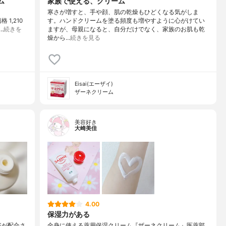
ム
家族で使える、クリーム
寒さが増すと、手や顔、肌の乾燥もひどくなる気がしま
 1,210
す。ハンドクリームを塗る頻度も増やすように心がけてい
…
続きを
ますが、母親になると、自分だけでなく、家族のお肌も乾
燥から…
続きを見る
Eisai(エーザイ)
ザーネクリーム
美容好き
大崎美佳
4.00
保湿力がある
Eが配合さ
全身に使える薬用保湿クリーム『ザーネクリーム』医薬部