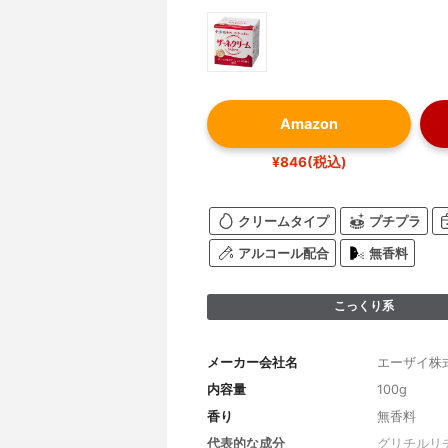
Amazon
¥846(税込)
クリームタイプ
プチプラ
アルコール配合
無香料
こっくり系
メーカー会社名
エーザイ株
内容量
100g
香り
無香料
代表的な成分
グリチルリチ