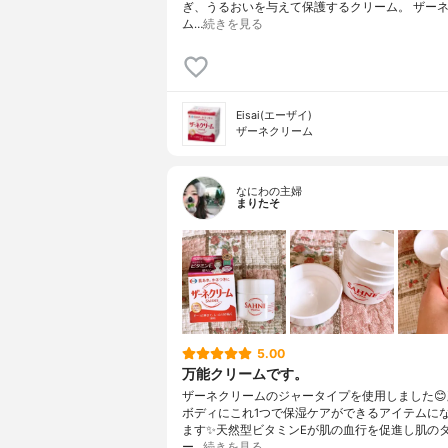
ぎ、うるおいを与えて保護するクリーム。 ザー
ム…
続きを見る
Eisai(エーザイ)
ザーネクリーム
なにわの主婦
まりたそ
5.00
万能クリームです。
ザーネクリームのジャータイプを使用しました
ボディにこれ1つで保湿ケアができるアイテムに
ます✨天然型ビタミンEが肌の血行を促進し肌の
ー…
続きを見る