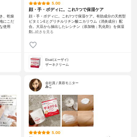
5.00
顔・手・ボディに。これ1つで保湿ケア
き、乾燥
顔・手・ボディに。これ1つで保湿ケア。有効成分の天然型
地にこだ
ビタミンEとグリチルリチン酸ニカリウム（消炎成分）配
な使用
合。大豆から抽出したレシチン（添加物；乳化剤）を保湿
剤…
続きを見る
Eisai(エーザイ)
ザーネクリーム
会社員 / 美容モニター
みこ
5.00