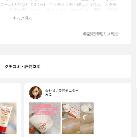
フェロール(天然型ビタミンE)、グリチルリチン酸二カリウム、オクチ
ール、吸着精製ラノリン、グリセリン、クレゾール、香料、自己乳
リン酸プロピレングリコール、ジプロピレングリコール、シリコー
もっと見る
トステアリルアルコール、d-δ-トコフェロール、パラフィン、パラ
水素添加大豆リン脂質、ベンジルアルコール、飽和脂肪酸セチル、
酸イソプロピル、モノステアリン酸グリセリン、モノステアリン酸
記載情報ミス報告
ングリコール、モノステアリン酸ポリオキシエチレンソルビタン、
ン酸ナトリウム
クチコミ・評判(24)
会社員 / 美容モニター
みこ