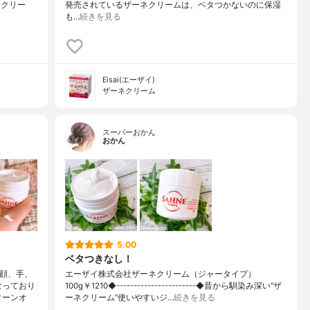
ネクリー
発売されているザーネクリームは、ベタつかないのに保湿
も…
続きを見る
Eisai(エーザイ)
ザーネクリーム
スーパーおかん
おかん
5.00
ベタつきなし！
顔、手、
エーザイ株式会社ザーネクリーム（ジャータイプ）
なっており
100g￥1210◆-----------------------◆昔から馴染み深い“ザ
ターンオ
ーネクリーム”使いやすいジ…
続きを見る