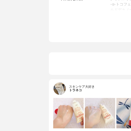
-α-トコ
ルドデカノ
化型ステア
ン樹脂、セ
ベン、部分
ミリスチン
ポリエチレ
ラウリルリ
スキンケア大好き
トラネコ