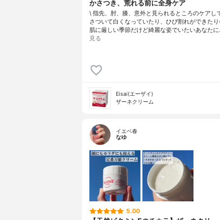
かさつき、荒れる前に全身ケア
\ 指先、肘、膝、意外と見られるところのケアしてる
さついて白くなっていたり、ひび割れができたり
肌に厳しい季節⁡だけど綺麗な姿でいたいあなたに⁡
見る
Eisai(エーザイ)
ザーネクリーム
イエベ春
なゆ
5.00