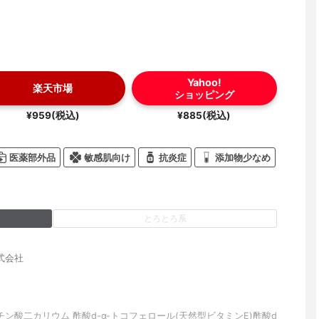
Yahoo!
楽天市場
ショッピング
¥959(税込)
¥885(税込)
医薬部外品
敏感肌向け
抗炎症
添加物少なめ
とろとろ系
式会社
ン酸二カリウム 酢酸d-α-トコフェロール(天然型ビタミンE)酢酸d