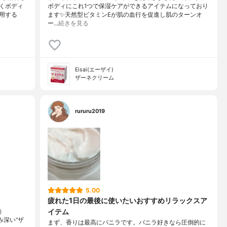
くボディ
ボディにこれ1つで保湿ケアができるアイテムになっており
用する
ます✨天然型ビタミンEが肌の血行を促進し肌のターンオ
ー…
続きを見る
Eisai(エーザイ)
ザーネクリーム
rururu2019
5.00
疲れた1日の最後に使いたいおすすめリラックスア
イテム
）
馴染み深い“ザ
まず、香りは最高にバニラです。バニラ好きなら圧倒的に