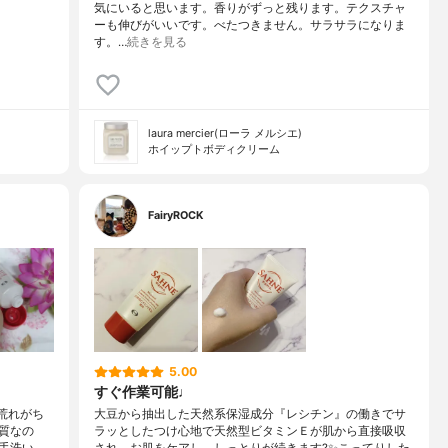
気にいると思います。香りがずっと残ります。テクスチャ
ーも伸びがいいです。べたつきません。サラサラになりま
す。…
続きを見る
laura mercier(ローラ メルシエ)
ホイップトボディクリーム
FairyROCK
5.00
すぐ作業可能♩
で荒れがち
大豆から抽出した天然系保湿成分『レシチン』の働きでサ
質なの
ラッとしたつけ心地で天然型ビタミンＥが肌から直接吸収