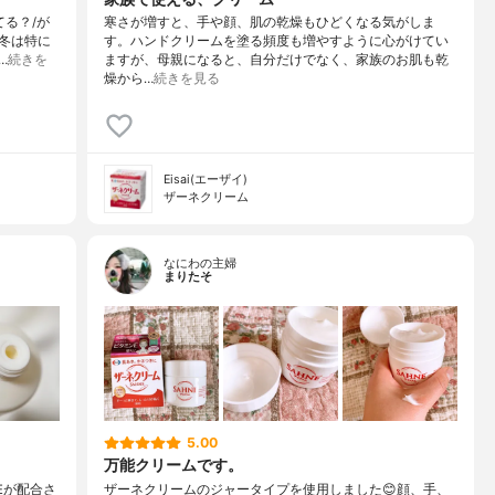
？/⁡⁡が
寒さが増すと、手や顔、肌の乾燥もひどくなる気がしま
冬は特に
す。ハンドクリームを塗る頻度も増やすように心がけてい
…
続きを
ますが、母親になると、自分だけでなく、家族のお肌も乾
燥から…
続きを見る
Eisai(エーザイ)
ザーネクリーム
なにわの主婦
まりたそ
5.00
万能クリームです。
Eが配合さ
ザーネクリームのジャータイプを使用しました😊顔、手、