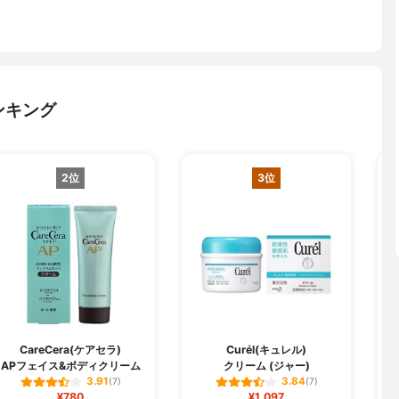
ンキング
2位
3位
CareCera(ケアセラ)
Curél(キュレル)
APフェイス&ボディクリーム
クリーム (ジャー)
3.91
3.84
(7)
(7)
¥780
¥1,097