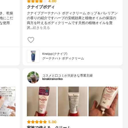
4.00
クナイプボディ
き、乾燥
クナイプグーテナハト ボディクリーム ホップ＆バレリアン
地にこだ
の香りの紹介ですハーブの安眠効果と植物オイルの保湿の
な使用
両方を叶えるボディクリームです天然の植物オイルを贅
沢…
続きを見る
Kneipp(クナイプ)
グーテナハト ボディクリーム
コスメと口コミが大好きな専業主婦
kirakiranoriko
5.00
家族で使える、クリーム