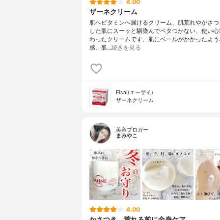
4.00
ザーネクリーム
肌へビタミンへ届けるクリーム、肌荒れやかさつ
した肌にスーッと馴染んでベタつかない、使い心
わったクリームです、肌にベールがかかったよう
感、肌…
続きを見る
Eisai(エーザイ)
ザーネクリーム
美容ブロガー
まみやこ
4.00
かさつき、荒れる前に全身ケア