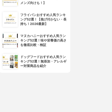
メンズ向けも！】
フライパンおすすめ人気ランキ
ング52選！【焦げ付かない・長
持ち！2026最新】
マヌカハニーおすすめ人気ラン
キング52選！味や栄養価の高さ
を徹底比較・検証
4位
5位
ドッグフードおすすめ人気ラン
キング52選！無添加・アレルギ
ー対策商品を紹介
PEACH JOHN(ピーチ・ジョ
Eisai(エーザイ)
ン)
ザーネクリーム
ボムバストクリーム リッチ
3.81
(24)
3.80
¥846
(8)