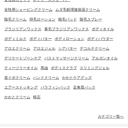
女性用シェービングクリーム
ムダ毛処理後保湿クリーム
除毛クリーム
抑毛ローション
除毛パッド
除毛スプレー
ブラジリアンワックス
鼻毛ブラジリアンワックス
ボディオイル
ボディミルク
ボディバター
ボディローション
ボディパウダー
アロエクリーム
アロエジェル
シアバター
デコルテクリーム
デリケートゾーンケア
バストマッサージクリーム
アルガンオイル
ティーツリーオイル
馬油
ボディスクラブ
スリミングジェル
首イボクリーム
ハンドクリーム
かかとケアグッズ
エアーストッキング
パラフィンパック
足角質パック
かかとクリーム
軽石
カテゴリ一覧へ