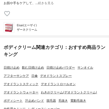
お肌や手をケアして、…
続きを見る
Eisai(エーザイ)
ザーネクリーム
ボディクリーム関連カテゴリ：おすすめ商品ラン
キング
日焼け止め
飲む日焼け止め
日焼け止めパウダー
サンオイル
アフターサンケア
日傘
デオドラントスプレー
デオドラントスティック
デオドラントロールオン
デオドラントウォーター
わきがクリーム(デオドラントクリーム)
ボディシート
汗止めバンド
脱毛器
毛抜き
電動毛抜き
女性用カミソリ
レディースシェーバー