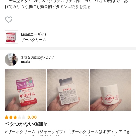
「天然型ビタミンE」&「グリチルリチン酸ニカリウム」の働きで、あ
れてカサつく肌にも効果的ビタミン…
続きを見る
Eisai(エーザイ)
ザーネクリーム
3歳＆0歳boy×OL🤍
coala
3.00
ベタつかない👏🏻✨
✔︎ザーネクリーム（ジャータイプ）【ザーネクリームはボディケアでき