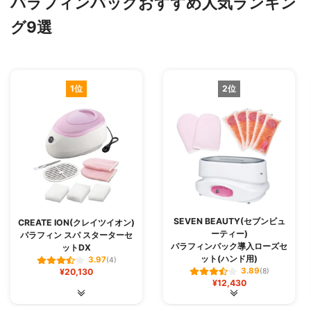
パラフィンパックおすすめ人気ランキン
グ9選
1位
2位
SEVEN BEAUTY(セブンビュ
CREATE ION(クレイツイオン)
ーティー)
パラフィン スパ スターターセ
パラフィンパック導入ローズセ
ットDX
ット(ハンド用)
3.97
(4)
3.89
¥20,130
(8)
¥12,430