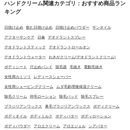
ハンドクリーム関連カテゴリ：おすすめ商品ラン
キング
日焼け止め
飲む日焼け止め
日焼け止めパウダー
サンオイル
アフターサンケア
日傘
デオドラントスプレー
デオドラントスティック
デオドラントロールオン
デオドラントウォーター
わきがクリーム(デオドラントクリーム)
ボディシート
汗止めバンド
脱毛器
毛抜き
電動毛抜き
女性用カミソリ
レディースシェーバー
女性用シェービングクリーム
ムダ毛処理後保湿クリーム
除毛クリーム
抑毛ローション
除毛パッド
除毛スプレー
ブラジリアンワックス
鼻毛ブラジリアンワックス
ボディクリーム
ボディオイル
ボディミルク
ボディバター
ボディローション
ボディパウダー
アロエクリーム
アロエジェル
シアバター