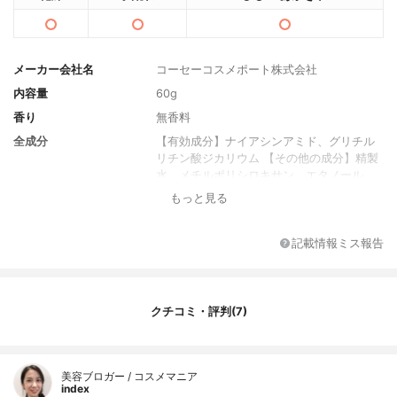
メーカー会社名
コーセーコスメポート株式会社
内容量
60g
香り
無香料
全成分
【有効成分】ナイアシンアミド、グリチル
リチン酸ジカリウム 【その他の成分】精製
水、メチルポリシロキサン、エタノール、
濃グリセリン、ワセリン、リンゴ酸ジイソ
もっと見る
ステアリル、PEG－9 ポリジメチルシロキ
シエチル ジメチコン、N－ステアロイルジ
ヒドロスフィンゴシン、dl－α－トコフェロ
記載情報ミス報告
ール、d－δ－トコフェロール、アルモンド
油、ヒアルロン酸ナトリウム（2）、ホホバ
油、ユビデカレノン、加水分解コラーゲン
末、水溶性ツボクサエキス、1，3－ブチレ
クチコミ・評判(7)
ングリコール、エデト酸二ナトリウム、ジ
ブチルヒドロキシトルエン、リン酸一水素
ナトリウム、リン酸二水素ナトリウム、塩
美容ブロガー / コスメマニア
化ナトリウム、架橋型メチルポリシロキサ
index
ン、植物性スクワラン、フェノキシエタノ