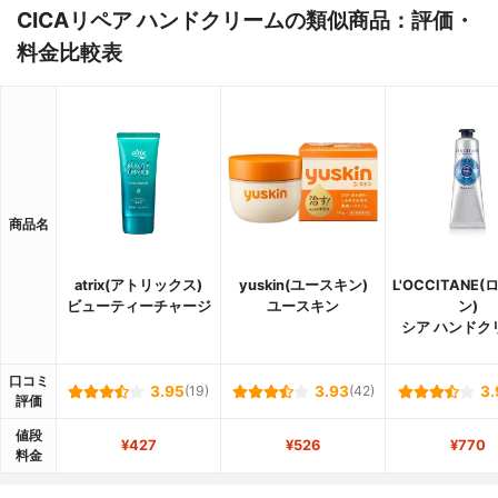
CICAリペア ハンドクリームの類似商品：評価・
料金比較表
商品名
atrix(アトリックス)
yuskin(ユースキン)
L'OCCITANE
ビューティーチャージ
ユースキン
ン)
シア ハンドク
口コミ
3.95
(19)
3.93
(42)
3.
評価
値段
¥427
¥526
¥770
料金