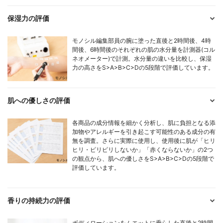
保湿力の評価
モノシル編集部員の腕に塗った直後と2時間後、4時
間後、6時間後のそれぞれの肌の水分量を計測器(コル
ネオメーター)で計測。水分量の違いを比較し、保湿
力の高さをS>A>B>C>Dの5段階で評価しています。
肌への優しさの評価
各商品の成分情報を細かく分析し、肌に負担となる添
加物やアレルギーを引き起こす可能性のある成分の有
無を調査。さらに実際に使用し、使用後に肌が「ヒリ
ヒリ・ピリピリしないか」「赤くならないか」の2つ
の観点から、肌への優しさをS>A>B>C>Dの5段階で
評価しています。
香りの持続力の評価
ボディローションをムエットに垂らした直後と2時間