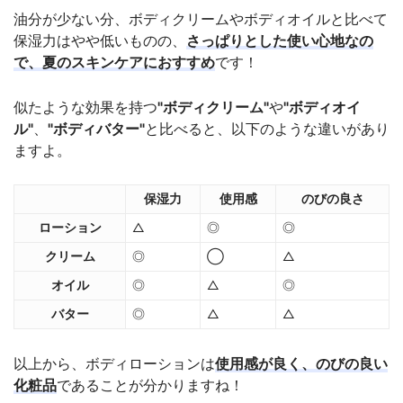
油分が少ない分、ボディクリームやボディオイルと比べて
保湿力はやや低いものの、
さっぱりとした使い心地なの
で、夏のスキンケアにおすすめ
です！
似たような効果を持つ
"ボディクリーム"
や
"ボディオイ
ル"
、
"ボディバター"
と比べると、以下のような違いがあり
ますよ。
保湿力
使用感
のびの良さ
ローション
△
◎
◎
クリーム
◎
◯
△
オイル
◎
△
◎
バター
◎
△
△
以上から、ボディローションは
使用感が良く、のびの良い
化粧品
であることが分かりますね！