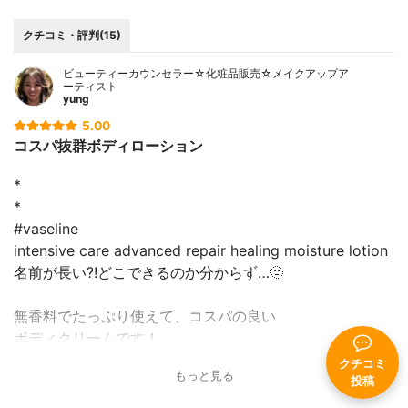
クチコミ・評判(15)
ビューティーカウンセラー☆化粧品販売☆メイクアップア
ーティスト
yung
5.00
コスパ抜群ボディローション
*
*
#vaseline
intensive care advanced repair healing moisture lotion
名前が長い?!どこできるのか分からず…🫥
無香料でたっぷり使えて、コスパの良い
ボディクリームです！
クチコミ
もっと見る
ボディソープの香りがお気に入りなので
投稿
それを邪魔しない物を探していて購入しました。