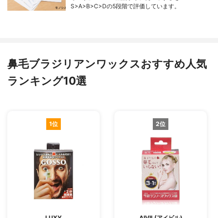
S>A>B>C>Dの5段階で評価しています。
鼻毛ブラジリアンワックスおすすめ人気
ランキング10選
1位
2位
LUXY
AIVIL(アイビル)