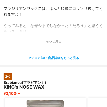
ブラジリアンワックスは、ほんと綺麗にゴッソリ抜けてく
れますよ！
やってみると「なぜ今までしなかったのだろう」と思うく
らいスッキリ。
もっと見る
約1cm部分にストッパーが付いている"安全設計"なので奥
まで入らず、鼻毛が見えやすい部分だけ脱毛してくれま
す。
クチコミ(3)・商品詳細をもっと見る
また、鼻毛が太くて脱毛するのが心配な方は、少し美容オ
イルを鼻の脱毛部分に塗って行うと痛くないですよ。
3位
Brabianca(ブラビアンカ)
その場合は、もし1度で脱毛できなければ2回ほど続けて行
KING's NOSE WAX
うと綺麗になります。
¥2,100〜
電子レンジで温めて簡単に使えるし、コスパも良いです
ね！