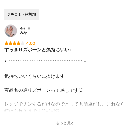
クチコミ・評判(1)
会社員
みか
4.00
すっきりズポーンと気持ちいい♪
* ⌒⌒⌒⌒⌒⌒⌒⌒⌒⌒⌒⌒⌒⌒⌒⌒ *
気持ちいいくらいに抜けます！
商品名の通りズポーンって感じです笑
レンジでチンするだけなのでとっても簡単だし、これなら
続けられそうです꒰˘̩̩̩⌣˘̩̩̩๑꒱♡
もっと見る
* ⌒⌒⌒⌒⌒⌒⌒⌒⌒⌒⌒⌒⌒⌒⌒⌒ *