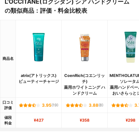
L'OCCITANE(ロクシタン) シア ハンドクリーム
の類似商品：評価・料金比較表
商品名
atrix(アトリックス)
CoenRich(コエンリッ
MENTHOLAT
ビューティーチャージ
チ)
ソレータム
薬用ホワイトニング ハ
薬用ハンドベー
ンドクリーム
おいさらっと
口コミ
3.95
(19)
3.88
(8)
3.
評価
値段
¥427
¥358
¥298
料金