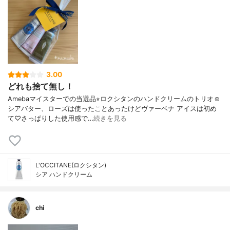
3.00
どれも捨て無し！
Amebaマイスターでの当選品⭐︎ロクシタンのハンドクリームのトリオ☺︎
シアバター、ローズは使ったことあったけどヴァーベナ アイスは初め
て♡さっぱりした使用感で…
続きを見る
L'OCCITANE(ロクシタン)
シア ハンドクリーム
chi