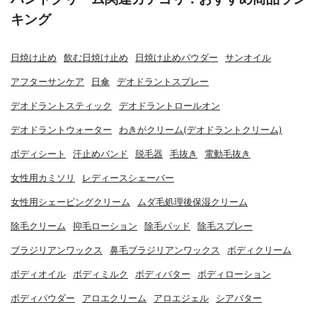
キング
日焼け止め
飲む日焼け止め
日焼け止めパウダー
サンオイル
アフターサンケア
日傘
デオドラントスプレー
デオドラントスティック
デオドラントロールオン
デオドラントウォーター
わきがクリーム(デオドラントクリーム)
ボディシート
汗止めバンド
脱毛器
毛抜き
電動毛抜き
女性用カミソリ
レディースシェーバー
女性用シェービングクリーム
ムダ毛処理後保湿クリーム
除毛クリーム
抑毛ローション
除毛パッド
除毛スプレー
ブラジリアンワックス
鼻毛ブラジリアンワックス
ボディクリーム
ボディオイル
ボディミルク
ボディバター
ボディローション
ボディパウダー
アロエクリーム
アロエジェル
シアバター