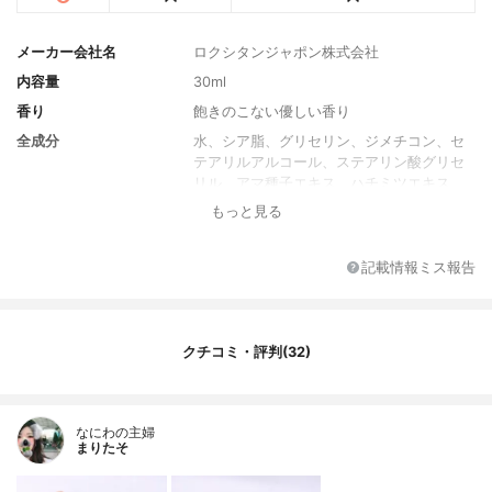
メーカー会社名
ロクシタンジャポン株式会社
内容量
30ml
香り
飽きのこない優しい香り
全成分
水、シア脂、グリセリン、ジメチコン、セ
テアリルアルコール、ステアリン酸グリセ
リル、アマ種子エキス、ハチミツエキス、
アーモンド果実エキス、アルテア根エキ
もっと見る
ス、ヤシ油、アブラナステロールズ、ヒマ
ワリ種子油、ポリアクリルアミド、セテア
レス-33、尿素、キサンタンガム、ステアリ
記載情報ミス報告
ン酸PEG-100、BG、(C13,14)イソパラフィ
ン、ラウレス-7、エチルヘキシルグリセリ
ン、水酸化Na、安息香酸、デヒドロ酢酸、
フェノキシエタノール、クロルフェネシ
クチコミ・評判(32)
ン、エタノール、トコフェロール、香料
なにわの主婦
まりたそ