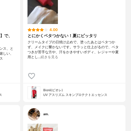
4.00
】で、
とにかくベタつかない！夏にピッタリ
クリームタイプの日焼け止めで、塗ったあとはベタつか
ず、メイクに響かないです。サラッと仕上がるので、ベタ
ンス、と
つきが苦手な方や、汗をかきやすいボディ、レジャーや夏
嬉しい、
用とし…
続きを見る
ス
Bioré(ビオレ)
ス
UV アスリズム スキンプロテクトエッセンス
am.