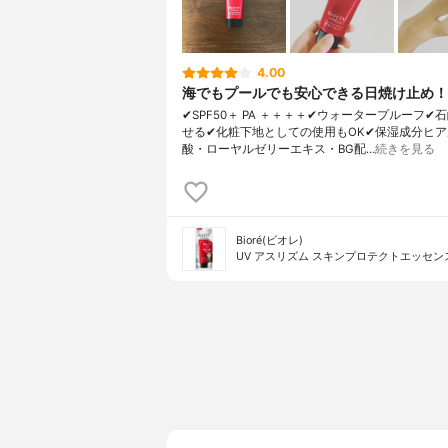
4.00
海でもプールでも安心できる日焼け止め！
✔︎SPF50＋ PA ＋＋＋＋✔︎ウォータープルーフ✔︎
せる✔︎化粧下地としての使用もOK✔︎保湿成分ヒ
酸・ローヤルゼリーエキス・BG配…
続きを見る
Bioré(ビオレ)
UV アスリズム スキンプロテクトエッセン