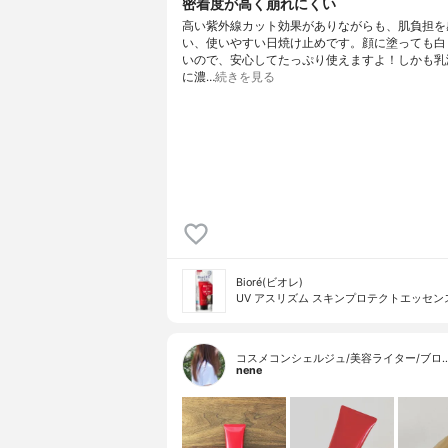
密着度が高く崩れにくい
高い紫外線カット効果がありながらも、肌負担を
い、使いやすい日焼け止めです。顔に塗っても白
いので、安心してたっぷり使えますよ！しかも乳
に濃…
続きを見る
Bioré(ビオレ)
UV アスリズム スキンプロテクトエッセン
コスメコンシェルジュ/美容ライター/ブロ
nene