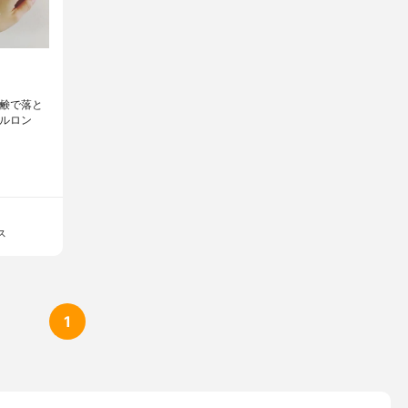
石鹸で落と
アルロン
ス
1