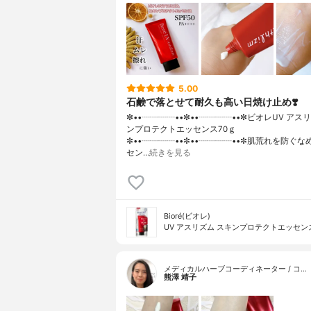
5.00
石鹸で落とせて耐久も高い日焼け止め❣️
✼••┈┈┈┈••✼••┈┈┈┈••✼ビオレUV アス
ンプロテクトエッセンス70ｇ
✼••┈┈┈┈••✼••┈┈┈┈••✼肌荒れを防ぐ
セン…
続きを見る
Bioré(ビオレ)
UV アスリズム スキンプロテクトエッセン
メディカルハーブコーディネーター / コ…
熊澤 靖子