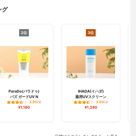
ング
2位
3位
L
ParaDo(パラドゥ)
IHADA(イハダ)
バズ ガードUV N
薬用UVスクリーン
3.95
3.95
(5)
(3)
¥1,180
¥1,280