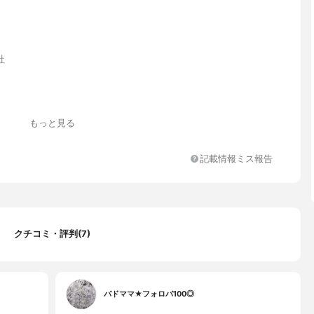
社
ローラルの香り
もっと見る
酸Na、ローヤルゼリーエキス
ール、メトキシケイヒ酸エチルヘキシル、エチルヘキシルトリアゾ
記載情報ミス報告
チン酸イソプロピル、（メタクリル酸ラウリル／メタクリル酸Na）
マー、ジエチルアミノヒドロキシベンゾイル安息香酸ヘキシル、水
ブテン、アクリレーツコポリマーNa、ビスエチルヘキシルオキシフ
トキシフェニルトリアジン、パルミチン酸デキストリン、BG、（ア
／アクリル酸アルキル（C10-30））クロスポリマー、安息香酸ア
クチコミ・評判(7)
12-15）、グリセリン、プロパンジオール、水酸化K、ベヘン酸グリ
ドロキシエチルセルロース、（ビニルジメチコン／メチコンシルセ
ン）クロスポリマー、プルラン、セタノール、ジステアリン酸ソル
アロイルグルタミン酸、アルギニン、EDTA-2Na、BHT、ローヤ
キス、ヒアルロン酸Na、フェノキシエタノール、香料
バドママ★フォロバ100◎