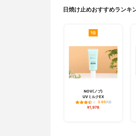
日焼け止めおすすめランキ
1位
NOV(ノブ)
UVミルクEX
3.95
(12)
¥1,978