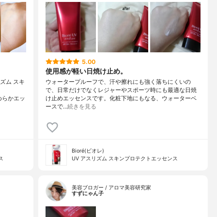
5.00
使用感が軽い日焼け止め。
リズム スキ
ウォータープルーフで、汗や擦れにも強く落ちにくいの
で、日常だけでなくレジャーやスポーツ時にも最適な日焼
なめらかエッ
け止めエッセンスです。化粧下地にもなる、ウォーターベ
ースで…
続きを見る
Bioré(ビオレ)
ス
UV アスリズム スキンプロテクトエッセンス
美容ブロガー / アロマ美容研究家
すずにゃん子