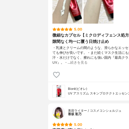
5.00
微細なカプセル【ミクロディフェンス処方
隙間なく均一に覆う日焼け止め
・乳液とクリームの間のような、滑らかなエッセ
ても伸びが良いです。・まだ続くマスク生活にも
汗・水だけでなく、擦れにも強い国内『最高クラ
UV』。・…
続きを見る
Bioré(ビオレ)
UV アスリズム スキンプロテクトエッセン
美容ライター / コスメコンシェルジュ
香坂 彩乃
5.00