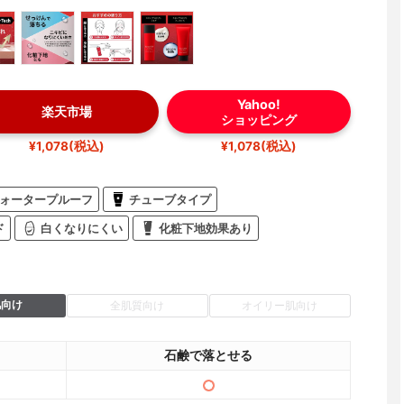
Yahoo!
楽天市場
ショッピング
¥1,078(税込)
¥1,078(税込)
ォータープルーフ
チューブタイプ
ド
白くなりにくい
化粧下地効果あり
肌向け
全肌質向け
オイリー肌向け
石鹸で落とせる