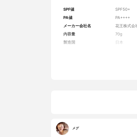
SPF値
SPF50+
PA値
PA++++
メーカー会社名
花王株式会
内容量
70g
製造国
日本
香り
ホワイトフ
主な保湿・美容成分
ヒアルロン
全成分
水、エタノ
ン、パルミ
クロスポリ
添ポリイソ
ェノールメ
クリレーツ
ルキル（C
セリル、ヒ
スキオキサ
ビタン、ステ
ルゼリーエ
メグ