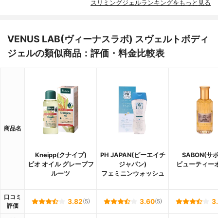
スリミングジェルランキングをもっと見る
VENUS LAB(ヴィーナスラボ) スヴェルトボディ
ジェルの類似商品：評価・料金比較表
商品名
Kneipp(クナイプ)
PH JAPAN(ピーエイチ
SABON(サ
ビオ オイル グレープフ
ジャパン)
ビューティー
ルーツ
フェミニンウォッシュ
口コミ
3.82
(5)
3.60
(5)
3
評価