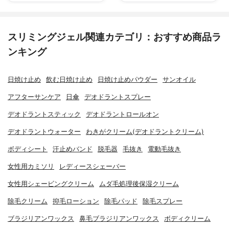
スリミングジェル関連カテゴリ：おすすめ商品ラ
ンキング
日焼け止め
飲む日焼け止め
日焼け止めパウダー
サンオイル
アフターサンケア
日傘
デオドラントスプレー
デオドラントスティック
デオドラントロールオン
デオドラントウォーター
わきがクリーム(デオドラントクリーム)
ボディシート
汗止めバンド
脱毛器
毛抜き
電動毛抜き
女性用カミソリ
レディースシェーバー
女性用シェービングクリーム
ムダ毛処理後保湿クリーム
除毛クリーム
抑毛ローション
除毛パッド
除毛スプレー
ブラジリアンワックス
鼻毛ブラジリアンワックス
ボディクリーム