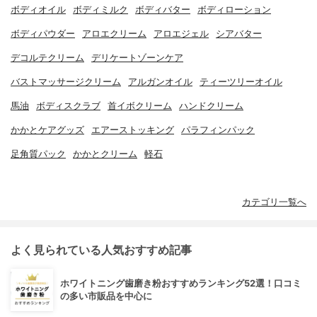
ボディオイル
ボディミルク
ボディバター
ボディローション
ボディパウダー
アロエクリーム
アロエジェル
シアバター
デコルテクリーム
デリケートゾーンケア
バストマッサージクリーム
アルガンオイル
ティーツリーオイル
馬油
ボディスクラブ
首イボクリーム
ハンドクリーム
かかとケアグッズ
エアーストッキング
パラフィンパック
足角質パック
かかとクリーム
軽石
カテゴリ一覧へ
よく見られている人気おすすめ記事
ホワイトニング歯磨き粉おすすめランキング52選！口コミ
の多い市販品を中心に