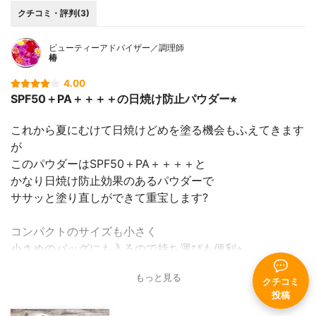
クチコミ・評判(3)
ビューティーアドバイザー／調理師
椿
4.00
SPF50＋PA＋＋＋＋の日焼け防止パウダー⭐︎
これから夏にむけて日焼けどめを塗る機会もふえてきます
が
このパウダーはSPF50＋PA＋＋＋＋と
かなり日焼け防止効果のあるパウダーで
ササッと塗り直しができて重宝します?
コンパクトのサイズも小さく
小さめのバッグにも入るので持ち運びも便利⭐︎
もっと見る
美白のサプリメントで有名な
クチコミ
投稿
第一三共ヘルスケアのトランシーノシリーズから発売され
ていて