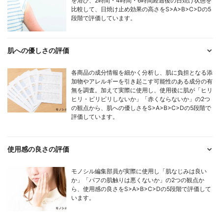
を浴び、2時間・4時間・6時間経過後の日焼け状態を
比較して、日焼け止め効果の高さをS>A>B>C>Dの5
段階で評価しています。
肌への優しさの評価
各商品の成分情報を細かく分析し、肌に負担となる添
加物やアレルギーを引き起こす可能性のある成分の有
無を調査。加えて実際に使用し、使用後に肌が「ヒリ
ヒリ・ピリピリしないか」「赤くならないか」の2つ
の観点から、肌への優しさをS>A>B>C>Dの5段階で
評価しています。
使用感の良さの評価
モノシル編集部員が実際に使用し「肌なじみは良い
か」「パフの肌触りは悪くないか」の2つの観点か
ら、使用感の良さをS>A>B>C>Dの5段階で評価して
います。