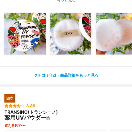
もっと見る
*日焼け止めフェイスパウダー
*SPF50 PA++++
*ローズエキスや保湿成分配合でくすみをカバー
～使用感～
パフが厚みがあってフワフワと肌辺りよくて優しいです。
微粒な粉質でしっとりとしているので乾燥を感じませんで
した。
メイクのお直しのときって日焼け止め効果が半減しちゃう
のでお粉に高いUVカット効果があるのはすごく助かりま
す。
クチコミ(12)・商品詳細をもっと見る
ピンクベージュは私の肌の色そのものなので白浮きもない
しとっても合うカラーでした。
長い時間外にいる時に手軽に日焼け止めをつけれて便利で
3位
した。
3.88
付けたあとはサラサラっとした肌になるのもよかった
TRANSINO(トランシーノ)
(*^^*)
薬用UVパウダーn
¥2,667〜