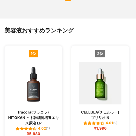
美容液おすすめランキング
1位
2位
fracora(フラコラ)
CELLULA(チェルラー)
HITOKAN ヒト幹細胞培養エキ
ブリリオ N
ス原液 LP
4.01
(9)
¥1,996
4.02
(17)
¥5,980