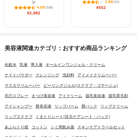
ン
3.96
(35)
¥552
4.08
(386)
¥2,992
美容液関連カテゴリ：おすすめ商品ランキング
化粧水
乳液
導入液
オールインワンジェル・クリーム
ナイトパウダー
クレンジング
洗顔料
アイメイクリムーバー
マスカラリムーバー
ピーリングジェル(スクラブ・ゴマージュ)
毛穴スプレー
まつげ美容液
アイクリーム
眉毛美容液
眉毛育毛剤
アイシャンプー
唇美容液
リップバーム
唇パック
リップクリーム
リップスクラブ
くまとりシート(目元ケアシート・パック)
あぶらとり紙
コットン
シミ用飲み薬
スキンケアトラベルセット