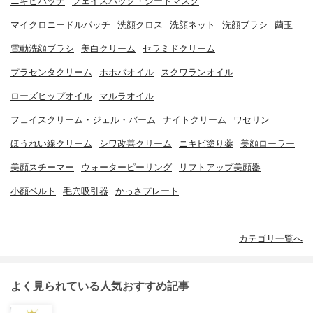
ニキビパッチ
フェイスパック・シートマスク
マイクロニードルパッチ
洗顔クロス
洗顔ネット
洗顔ブラシ
繭玉
電動洗顔ブラシ
美白クリーム
セラミドクリーム
プラセンタクリーム
ホホバオイル
スクワランオイル
ローズヒップオイル
マルラオイル
フェイスクリーム・ジェル・バーム
ナイトクリーム
ワセリン
ほうれい線クリーム
シワ改善クリーム
ニキビ塗り薬
美顔ローラー
美顔スチーマー
ウォーターピーリング
リフトアップ美顔器
小顔ベルト
毛穴吸引器
かっさプレート
カテゴリ一覧へ
よく見られている人気おすすめ記事