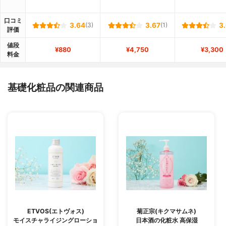
口コミ
3.64
(3)
3.67
(1)
3
評価
値段
¥880
¥4,750
¥3,300
料金
基礎化粧品の関連商品
ETVOS(エトヴォス)
菊正宗(キクマサムネ)
モイスチャライジングローショ
日本酒の化粧水 高保湿