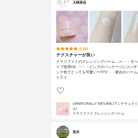
大崎美佳
5.00
テクスチャーが良い
クラリファイのクレンジングバーム𓂃꙳⋆・・す
イプ使用OK .ᐟ.ᐟ・・ピンクのパッケージにスパ
ンク色でとっても可愛い〜♡♡・・硬めのバーム
を見る
UNNATURALLY NATURAL(アンナチュ
ル)
クラリファイ クレンジングバーム
恵未