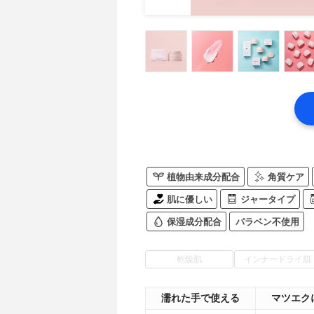
植物由来成分配合
角質ケア
肌に優しい
ジャータイプ
保湿成分配合
パラベン不使用
乾燥肌
インナードライ肌
濡れた手で使える
マツエク