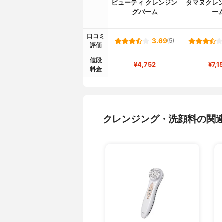
ビューティ クレンジン
タマヌクレ
グバーム
ー
口コミ
3.69
(5)
評価
値段
¥4,752
¥7,1
料金
クレンジング・洗顔料の関