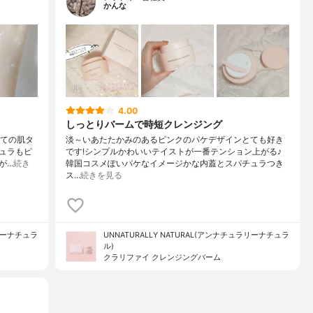
かんな
4.00
しっとりバームで時短クレンジング
べての肌タ
淡～いあたたかみのあるピンクのパケデザインとても好き
チュラもピ
です!シンプルかわいいテイストが一番テンション上がる♪
が…
続き
韓国コスメぽいパケなイメージかな内蓋とスパチュラつき
ス…
続きを見る
ラリーナチュラ
UNNATURALLY NATURAL(アンナチュラリーナチュラ
ル)
クラリファイ クレンジングバーム