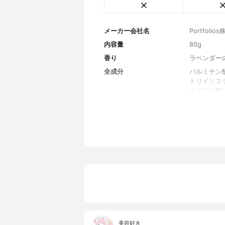
メーカー会社名
Portfoli
内容量
80g
香り
ラベンダー
全成分
パルミチン
トリイソステ
カプリン酸
エチルヘキ
キシルデカ
a、シア脂
油、グリセ
エキス、パ
オオウメガ
葉エキス、
ヘキサンジ
Na、パル
根エキス、
アルバ花エ
美容好き