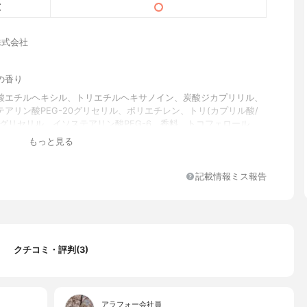
os株式会社
の香り
酸エチルヘキシル、トリエチルヘキサノイン、炭酸ジカプリリル、
アリン酸PEG-20グリセリル、ポリエチレン、トリ(カプリル酸/
)グリセリル、イソステアリン酸PEG-6、香料、トコフェロール、
シルグリセリン、水、BG、温泉水、酢酸トコフェロール、テトラヘ
もっと見る
ン酸アスコルビル、スクワラン、レシチン、アスコルビルリン酸N
、ヒマワリ種子油、ショウガ根油、ツボクサエキス、キウイ種子
リン、ルイボスエキス、クリスマムマリチマムエキス、ムラサキ根
記載情報ミス報告
パイン、カルボマー、ラベンダー花エキス、アセロラ果実エキス、
サソウ葉エキス、オウレン根エキス、チャ葉エキス、コウヤマキ枝/
ヒバマタエキス、アマチャヅル葉エキス、ポリソルベート20、1,2-
オール、カプリリルグリコール、ビルベリー葉エキス、アルギン酸
ミチン酸アスコルビル、パルミトイルベンタペプチド-4、アンゼリカ
クチコミ・評判(3)
モモ果実エキス、カルボキシメチル-β-グルカンNa、ニンファエア
キス
アラフォー会社員