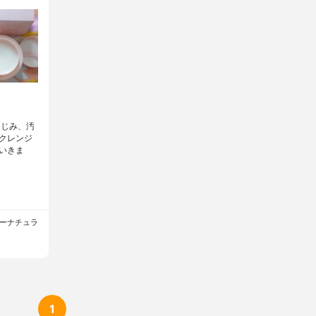
なじみ、汚
クレンジ
いきま
ラリーナチュラ
1