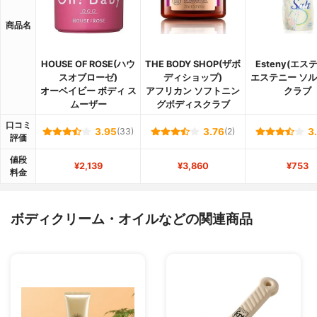
商品名
HOUSE OF ROSE(ハウ
THE BODY SHOP(ザボ
Esteny(エス
スオブローゼ)
ディショップ)
エステニー ソ
オーベイビー ボディ ス
アフリカン ソフトニン
クラブ
ムーザー
グボディスクラブ
口コミ
3.95
(33)
3.76
(2)
3
評価
値段
¥2,139
¥3,860
¥753
料金
ボディクリーム・オイルなどの関連商品