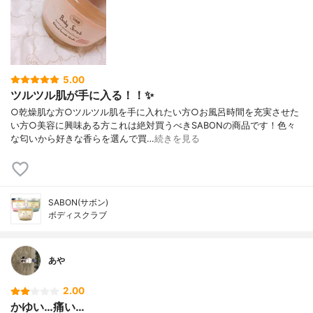
5.00
ツルツル肌が手に入る！！✨
○乾燥肌な方○ツルツル肌を手に入れたい方○お風呂時間を充実させた
い方○美容に興味ある方これは絶対買うべきSABONの商品です！色々
な匂いから好きな香らを選んで買…
続きを見る
SABON(サボン)
ボディスクラブ
あや
2.00
かゆい…痛い…