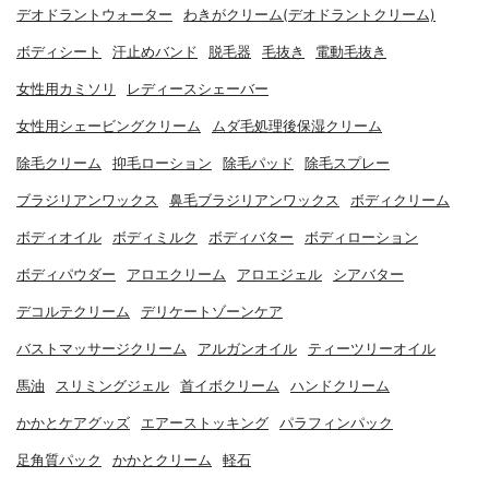
デオドラントウォーター
わきがクリーム(デオドラントクリーム)
ボディシート
汗止めバンド
脱毛器
毛抜き
電動毛抜き
女性用カミソリ
レディースシェーバー
女性用シェービングクリーム
ムダ毛処理後保湿クリーム
除毛クリーム
抑毛ローション
除毛パッド
除毛スプレー
ブラジリアンワックス
鼻毛ブラジリアンワックス
ボディクリーム
ボディオイル
ボディミルク
ボディバター
ボディローション
ボディパウダー
アロエクリーム
アロエジェル
シアバター
デコルテクリーム
デリケートゾーンケア
バストマッサージクリーム
アルガンオイル
ティーツリーオイル
馬油
スリミングジェル
首イボクリーム
ハンドクリーム
かかとケアグッズ
エアーストッキング
パラフィンパック
足角質パック
かかとクリーム
軽石