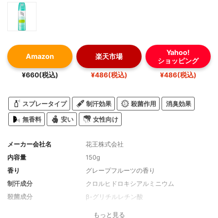
Yahoo!
Amazon
楽天市場
ショッピング
¥660(税込)
¥486(税込)
¥486(税込)
スプレータイプ
制汗効果
殺菌作用
消臭効果
無香料
安い
女性向け
メーカー会社名
花王株式会社
内容量
150g
香り
グレープフルーツの香り
制汗成分
クロルヒドロキシアルミニウム
殺菌成分
β-グリチルレチン酸
全成分
クロルヒドロキシアルミニウム、酸化亜鉛
もっと見る