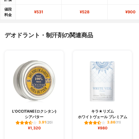
値段
¥531
¥528
¥900
料金
デオドラント・制汗剤の関連商品
L'OCCITANE(ロクシタン)
キラ★リズム
シアバター
ホワイトヴェール プレミアム
3.91
3.86
(20)
(11)
¥1,320
¥980