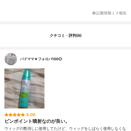
混合物V、緑茶乾留エキス、β-グリチルレチ
ン酸＊、LPG、イソペンタン、ミリスチン
酸イソプロピル、ジメチコン、シリコン被
記載情報ミス報告
覆タルク、イソステアリルアルコール、タ
ルク、セリサイト、POE・ジメチコン共重
合体、無水エタノール、ヒドロキシアパタ
イト、セルロース末、BHT
クチコミ・評判(6)
バドママ★フォロバ100◎
5.00
ピンポイント噴射なのが良い。
ウィッグの艶消しに使用してたけど、ウィッグをしばらく使用しなくな