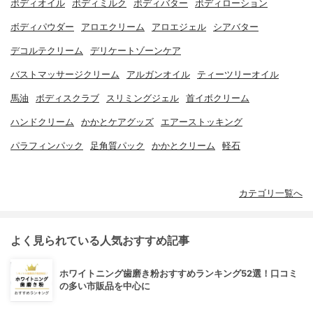
ボディオイル
ボディミルク
ボディバター
ボディローション
ボディパウダー
アロエクリーム
アロエジェル
シアバター
デコルテクリーム
デリケートゾーンケア
バストマッサージクリーム
アルガンオイル
ティーツリーオイル
馬油
ボディスクラブ
スリミングジェル
首イボクリーム
ハンドクリーム
かかとケアグッズ
エアーストッキング
パラフィンパック
足角質パック
かかとクリーム
軽石
カテゴリ一覧へ
よく見られている人気おすすめ記事
ホワイトニング歯磨き粉おすすめランキング52選！口コミ
の多い市販品を中心に