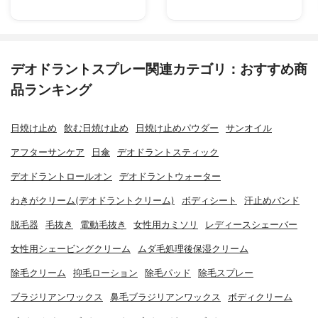
デオドラントスプレー関連カテゴリ：おすすめ商
品ランキング
日焼け止め
飲む日焼け止め
日焼け止めパウダー
サンオイル
アフターサンケア
日傘
デオドラントスティック
デオドラントロールオン
デオドラントウォーター
わきがクリーム(デオドラントクリーム)
ボディシート
汗止めバンド
脱毛器
毛抜き
電動毛抜き
女性用カミソリ
レディースシェーバー
女性用シェービングクリーム
ムダ毛処理後保湿クリーム
除毛クリーム
抑毛ローション
除毛パッド
除毛スプレー
ブラジリアンワックス
鼻毛ブラジリアンワックス
ボディクリーム