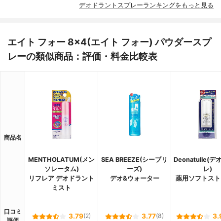
デオドラントスプレーランキングをもっと見る
エイト フォー 8×4(エイト フォー) パウダースプ
レーの類似商品：評価・料金比較表
商品名
MENTHOLATUM(メン
SEA BREEZE(シーブリ
Deonatulle(
ソレータム)
ーズ)
レ)
リフレア デオドラント
デオ&ウォーター
薬用ソフトスト
ミスト
口コミ
3.79
(2)
3.77
(8)
3.
評価