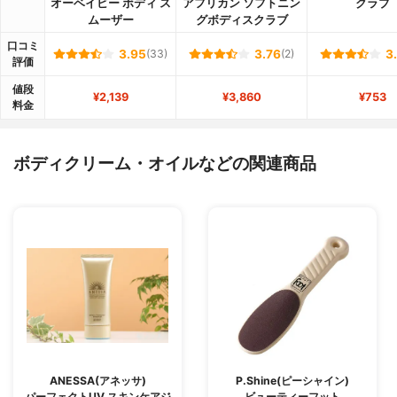
オーベイビー ボディ ス
アフリカン ソフトニン
クラブ
ムーザー
グボディスクラブ
口コミ
3.95
(33)
3.76
(2)
3
評価
値段
¥2,139
¥3,860
¥753
料金
ボディクリーム・オイルなどの関連商品
ANESSA(アネッサ)
P.Shine(ピーシャイン)
パーフェクトUV スキンケアジ
ビューティーフット