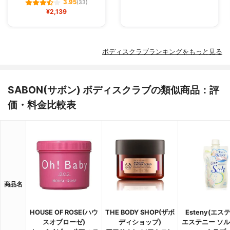
3.95
(33)
¥2,139
ボディスクラブランキングをもっと見る
SABON(サボン) ボディスクラブの類似商品：評
価・料金比較表
商品名
HOUSE OF ROSE(ハウ
THE BODY SHOP(ザボ
Esteny(エス
スオブローゼ)
ディショップ)
エステニー ソ