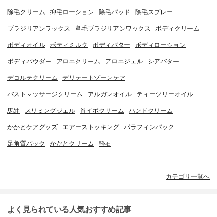
除毛クリーム
抑毛ローション
除毛パッド
除毛スプレー
ブラジリアンワックス
鼻毛ブラジリアンワックス
ボディクリーム
ボディオイル
ボディミルク
ボディバター
ボディローション
ボディパウダー
アロエクリーム
アロエジェル
シアバター
デコルテクリーム
デリケートゾーンケア
バストマッサージクリーム
アルガンオイル
ティーツリーオイル
馬油
スリミングジェル
首イボクリーム
ハンドクリーム
かかとケアグッズ
エアーストッキング
パラフィンパック
足角質パック
かかとクリーム
軽石
カテゴリ一覧へ
よく見られている人気おすすめ記事