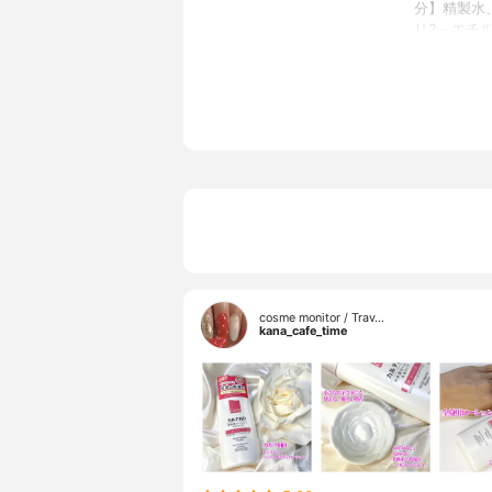
分】精製水
リ2－エチ
－L－ヒド
ルヘキサン
ヘニル・オ
イソステア
セリル－N
ステアリル
ステアリン
テロール、
リシロキサ
エチレンソ
セリル、フ
cosme monitor / Trav…
kana_cafe_time