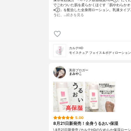
でごわついた肌を柔らかくほぐす「肌やわらかオ
※②」を配合した全身用ローション。乳液タイプ
うに、…
続きを見る
カルテHD
モイスチュア フェイス＆ボディローション
美容ブロガー
まみやこ
5.00
8月21日新発売！全身うるおい保湿
\ 8月21日新発売 /⁡カルテHDのなめらか保湿ロー