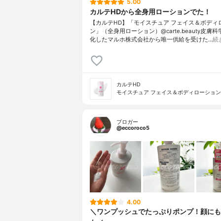
5.00
カルテHDから全身用ローションでた！
【カルテHD】「モイスチュア フェイス＆ボディ
ン」（全身用ローション）@carte.beauty皮膚
化したマルホ株式会社から唯一供給を受けた…
続
カルテHD
モイスチュア フェイス＆ボディローション
ブロガー
@eccoroco5
4.00
＼ワンプッシュでたっぷりポンプ！顔にも