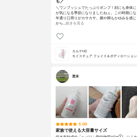
も／
＼ワンプッシュでたっぷりポンプ！顔にも身体に
が気になる季節になりましたねぇ。この時期にな
年通り口周りがカサカサ。腕や脚もかゆみを感じ
から…
続きを見る
カルテHD
モイスチュア フェイス＆ボディローション
恵未
5.00
家族で使える大容量サイズ
保水有効成分「ヘパリン類似物質HD※①」にく