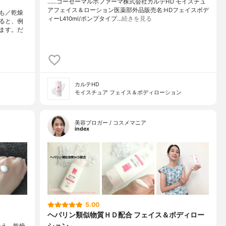
……⁡コーセーマルホファーマ株式会社⁡⁡カルテHD モイスチュ
ア⁡⁡フェイス＆ローション⁡⁡医薬部外品⁡⁡販売名:HDフェイスボデ
も／乾燥
ィーL410ml/ポンプタイプ…
続きを見る
ると、例
ます。だ
カルテHD
モイスチュア フェイス＆ボディローション
美容ブロガー / コスメマニア
index
5.00
ヘパリン類似物質ＨＤ配合 フェイス＆ボディロー
ション
わえ、乾燥