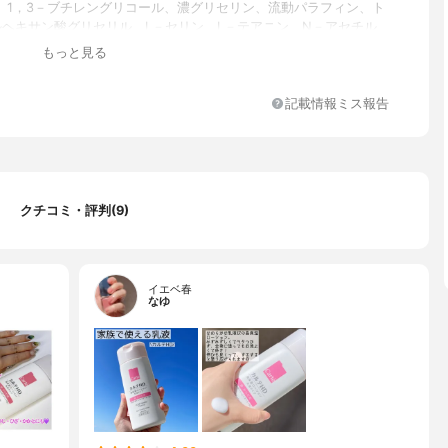
、1，3－ブチレングリコール、濃グリセリン、流動パラフィン、ト
ルヘキサン酸グリセリル、L－セリン、L－テアニン、N－アセチル
ロキシプロリン、dl－α－トコフェロール、天然ビタミンE、2－エチ
もっと見る
酸セチル、N－ラウロイル－L－グルタミン酸ジ（コレステリル・ベ
クチルドデシル）、アクリル酸・メタクリル酸アルキル共重合体、
リン酸、エデト酸二ナトリウム、オレイン酸フィトステリル、グリ
記載情報ミス報告
－（2－メタクリロイルオキシエチル）カルバメート・メタクリル酸
共重合体、グリセリルグルコシド液、ジグリセリン、スクワラン、
酸、セトステアリルアルコール、トリエタノールアミン、フィトス
ベヘニルアルコール、ポリオキシエチレン硬化ヒマシ油、メチルポ
ン、モノイソステアリン酸ソルビタン、モノオレイン酸ポリオキシ
クチコミ・評判(9)
ルビタン（20E．O．）、ワセリン、親油型モノステアリン酸グリ
ェノキシエタノール、メチルパラベン
イエベ春
なゆ