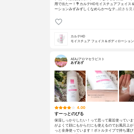
用で出たー！⁡⁡💐カルテHDモイスチュアフェイス
ーション⁡⁡みずみずしくなめらか〜なテ…
続きを見
カルテHD
モイスチュア フェイス＆ボディローション
AEAJアロマセラピスト
あずあず
4.00
すーっとのびる
保湿しっかりしたい！って思って最近使っていま
がよくて顔にもからだにも使えるのでお風呂上が
っと全身使っています！ボトルタイプで持ち運び