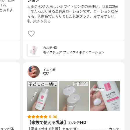
イル
カルテHDさんらしいホワイトピンクの色使い。容量220ｍ
とあるよ
ｌでたっぷり使る全身用ローションです。ローションなが
らも、乳白色でとろりとした乳液タッチ。みずみずしい
乳…
続きを見る
カルテHD
モイスチュア フェイス＆ボディローション
イエベ春
なゆ
5.00
【家族で使える乳液】カルテHD
ションが体
【家族で使える乳液】カルテHD────────────カルテ