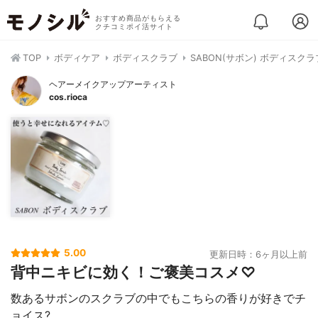
おすすめ商品がもらえる
クチコミポイ活サイト
TOP
ボディケア
ボディスクラブ
SABON(サボン) ボディスクラ
ヘアーメイクアップアーティスト
cos.rioca
5.00
更新日時：6ヶ月以上前
背中ニキビに効く！ご褒美コスメ♡
数あるサボンのスクラブの中でもこちらの香りが好きでチ
ョイス?