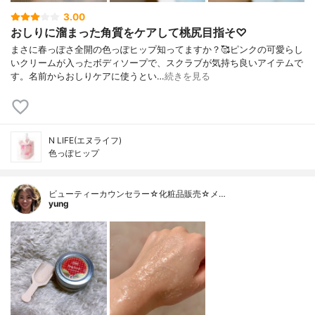
3.00
おしりに溜まった角質をケアして桃尻目指そ♡
まさに春っぽさ全開の色っぽヒップ知ってますか？🥰ピンクの可愛らし
いクリームが入ったボディソープで、スクラブが気持ち良いアイテムで
す。名前からおしりケアに使うとい…
続きを見る
N LIFE(エヌライフ)
色っぽヒップ
ビューティーカウンセラー☆化粧品販売☆メ…
yung