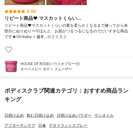
5.00
リピート商品❤︎ マスカットくらい...
リピート商品❤︎マスカットくらいの量を柔らかくなるまで練ってから各
部分にぬりぬり〜♡ほんと、お肌がつるつるになるのでだいすきな商品
です☻Oh!baby + 越冬…
続きを見る
HOUSE OF ROSE(ハウスオブローゼ)
オーベイビー ボディ スムーザー
ボディスクラブ関連カテゴリ：おすすめ商品ラン
キング
日焼け止め
飲む日焼け止め
日焼け止めパウダー
サンオイル
アフターサンケア
日傘
デオドラントスプレー