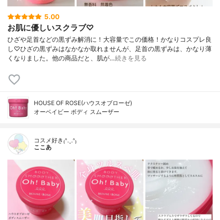
5.00
お肌に優しいスクラブ♡
ひざや足首などの黒ずみ解消に！大容量でこの価格！かなりコスプレ良
し♡ひざの黒ずみはなかなか取れませんが、足首の黒ずみは、かなり薄
くなりました。他の商品だと、肌が…
続きを見る
HOUSE OF ROSE(ハウスオブローゼ)
オーベイビー ボディ スムーザー
コスメ好き₍ᐢ.ˬ.ᐢ₎
ここあ