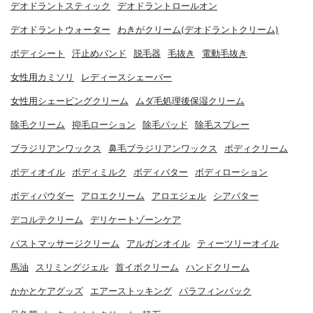
デオドラントスティック
デオドラントロールオン
デオドラントウォーター
わきがクリーム(デオドラントクリーム)
ボディシート
汗止めバンド
脱毛器
毛抜き
電動毛抜き
女性用カミソリ
レディースシェーバー
女性用シェービングクリーム
ムダ毛処理後保湿クリーム
除毛クリーム
抑毛ローション
除毛パッド
除毛スプレー
ブラジリアンワックス
鼻毛ブラジリアンワックス
ボディクリーム
ボディオイル
ボディミルク
ボディバター
ボディローション
ボディパウダー
アロエクリーム
アロエジェル
シアバター
デコルテクリーム
デリケートゾーンケア
バストマッサージクリーム
アルガンオイル
ティーツリーオイル
馬油
スリミングジェル
首イボクリーム
ハンドクリーム
かかとケアグッズ
エアーストッキング
パラフィンパック