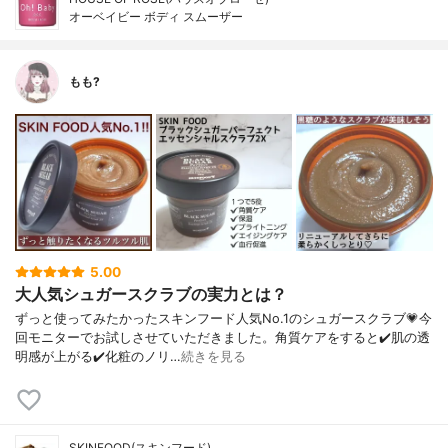
オーベイビー ボディ スムーザー
もも?
5.00
大人気シュガースクラブの実力とは？
ずっと使ってみたかったスキンフード人気No.1のシュガースクラブ💗今
回モニターでお試しさせていただきました。角質ケアをすると✔️肌の透
明感が上がる✔️化粧のノリ…
続きを見る
SKINFOOD(スキンフード)