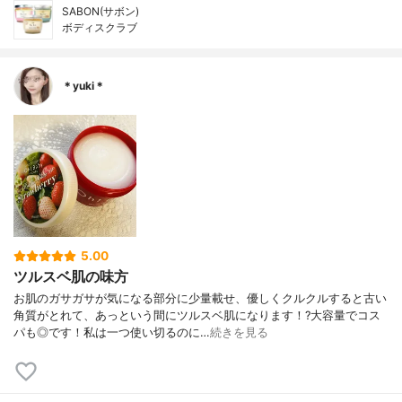
SABON(サボン)
ボディスクラブ
＊yuki＊
5.00
ツルスベ肌の味方
お肌のガサガサが気になる部分に少量載せ、優しくクルクルすると古い
角質がとれて、あっという間にツルスベ肌になります！?大容量でコス
パも◎です！私は一つ使い切るのに…
続きを見る