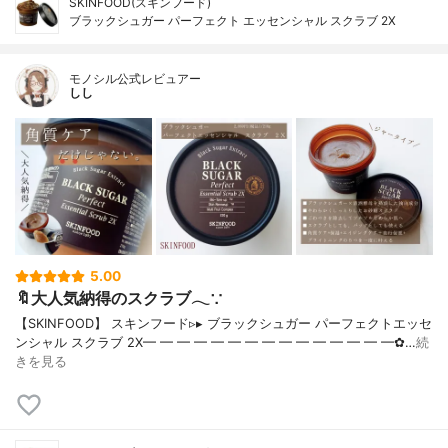
SKINFOOD(スキンフード)
ブラックシュガー パーフェクト エッセンシャル スクラブ 2X
モノシル公式レビュアー
しし
5.00
🔖大人気納得のスクラブ𓂃∵
【SKINFOOD】 スキンフード▹▸ ブラックシュガー パーフェクトエッセ
ンシャル スクラブ 2X━ ━ ━ ━ ━ ━ ━ ━ ━ ━ ━ ━ ━ ━ ━✿…
続
きを見る