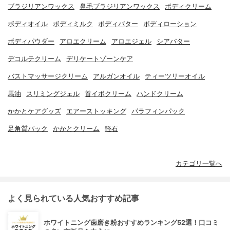
ブラジリアンワックス
鼻毛ブラジリアンワックス
ボディクリーム
ボディオイル
ボディミルク
ボディバター
ボディローション
ボディパウダー
アロエクリーム
アロエジェル
シアバター
デコルテクリーム
デリケートゾーンケア
バストマッサージクリーム
アルガンオイル
ティーツリーオイル
馬油
スリミングジェル
首イボクリーム
ハンドクリーム
かかとケアグッズ
エアーストッキング
パラフィンパック
足角質パック
かかとクリーム
軽石
カテゴリ一覧へ
よく見られている人気おすすめ記事
ホワイトニング歯磨き粉おすすめランキング52選！口コミ