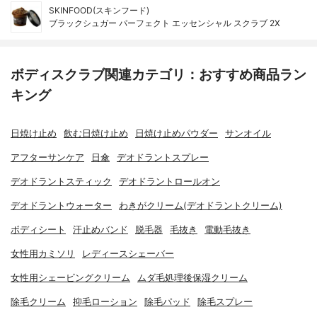
SKINFOOD(スキンフード)
ブラックシュガー パーフェクト エッセンシャル スクラブ 2X
ボディスクラブ関連カテゴリ：おすすめ商品ラン
キング
日焼け止め
飲む日焼け止め
日焼け止めパウダー
サンオイル
アフターサンケア
日傘
デオドラントスプレー
デオドラントスティック
デオドラントロールオン
デオドラントウォーター
わきがクリーム(デオドラントクリーム)
ボディシート
汗止めバンド
脱毛器
毛抜き
電動毛抜き
女性用カミソリ
レディースシェーバー
女性用シェービングクリーム
ムダ毛処理後保湿クリーム
除毛クリーム
抑毛ローション
除毛パッド
除毛スプレー