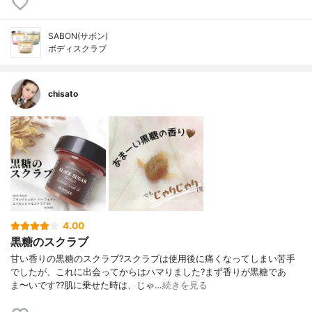
SABON(サボン)
ボディスクラブ
chisato
4.00
黒糖のスクラブ
甘い香りの黒糖のスクラブ?スクラブは使用後に痛くなってしまい苦手
でしたが、これに出会ってからはハマりました?まず香りが黒糖であ
ま〜いです??肌に乗せた時は、じゃ…
続きを見る