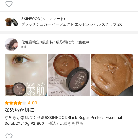
SKINFOOD(スキンフード)
ブラックシュガー パーフェクト エッセンシャル スクラブ 2X
化粧品検定3級所持 1級取得に向け勉強中
mii
4.00
なめらか肌に
なめらか素肌づくり🌿⁡⁡⁡#SKINFOOD⁡Black Sugar Perfect Essential
Scrub2X⁡210g ¥2,860（税込）⁡⁡⁡…
続きを見る