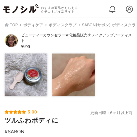
おすすめ商品がもらえる
クチコミポイ活サイト
TOP
ボディケア
ボディスクラブ
SABON(サボン) ボディスクラ
ビューティーカウンセラー☆化粧品販売☆メイクアップアーティス
ト
yung
5.00
更新日時：6ヶ月以上前
ツルふわボディに
#SABON