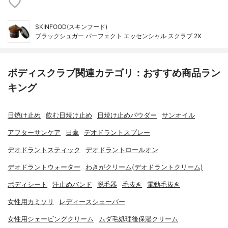
SKINFOOD(スキンフード)
ブラックシュガー パーフェクト エッセンシャル スクラブ 2X
ボディスクラブ関連カテゴリ：おすすめ商品ラン
キング
日焼け止め
飲む日焼け止め
日焼け止めパウダー
サンオイル
アフターサンケア
日傘
デオドラントスプレー
デオドラントスティック
デオドラントロールオン
デオドラントウォーター
わきがクリーム(デオドラントクリーム)
ボディシート
汗止めバンド
脱毛器
毛抜き
電動毛抜き
女性用カミソリ
レディースシェーバー
女性用シェービングクリーム
ムダ毛処理後保湿クリーム