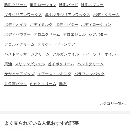
除毛クリーム
抑毛ローション
除毛パッド
除毛スプレー
ブラジリアンワックス
鼻毛ブラジリアンワックス
ボディクリーム
ボディオイル
ボディミルク
ボディバター
ボディローション
ボディパウダー
アロエクリーム
アロエジェル
シアバター
デコルテクリーム
デリケートゾーンケア
バストマッサージクリーム
アルガンオイル
ティーツリーオイル
馬油
スリミングジェル
首イボクリーム
ハンドクリーム
かかとケアグッズ
エアーストッキング
パラフィンパック
足角質パック
かかとクリーム
軽石
カテゴリ一覧へ
よく見られている人気おすすめ記事