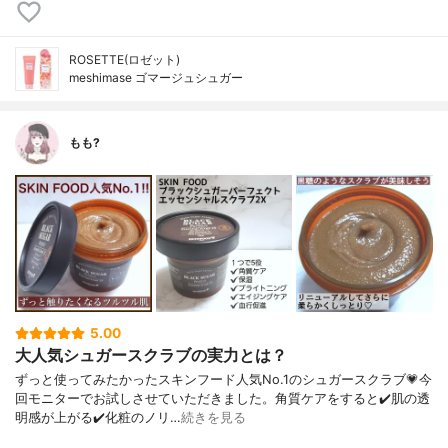
ROSETTE(ロゼット)
meshimase ゴマージュシュガー
もも?
5.00
大人気シュガースクラブの実力とは？
ずっと使ってみたかったスキンフード人気No.1のシュガースクラブ💗今
回モニターでお試しさせていただきました。角質ケアをすると✔️肌の透
明感が上がる✔️化粧のノリ…
続きを見る