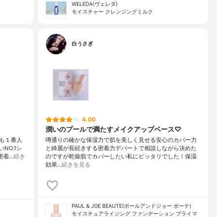
WELEDA(ヴェレダ)
モイスチャー クレンジングミルク
白うさぎ
4.00
潤いのプールで満たすメイクアップベース♡
も１番人
噂通りの確かな保湿力で肌を美しく見せる安心のカバー力
NO.1シ
と綺麗が長続きする密着力デパートで相談しながら決めた
密着…
続き
のですが乾燥肌でカバーしたい私にピッタリでした！保湿
効果…
続きを見る
PAUL & JOE BEAUTE(ポールアンドジョー ボーテ)
モイスチュアライジング ファンデーション プライマ