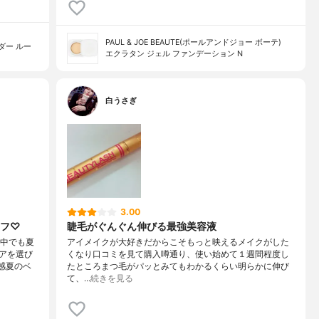
PAUL & JOE BEAUTE(ポールアンドジョー ボーテ)
ダー ルー
エクラタン ジェル ファンデーション N
白うさぎ
3.00
オフ♡
睫毛がぐんぐん伸びる最強美容液
ム中でも夏
アイメイクが大好きだからこそもっと映えるメイクがした
アを選び
くなり口コミを見て購入噂通り、使い始めて１週間程度し
感夏のベ
たところまつ毛がパッとみてもわかるくらい明らかに伸び
て、…
続きを見る