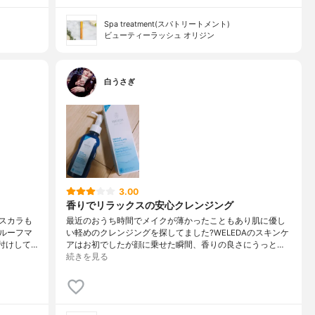
Spa treatment(スパトリートメント)
ビューティーラッシュ オリジン
白うさぎ
3.00
香りでリラックスの安心クレンジング
スカラも
最近のおうち時間でメイクが薄かったこともあり肌に優し
ルーフマ
い軽めのクレンジングを探してました?WELEDAのスキンケ
付けして…
アはお初でしたが顔に乗せた瞬間、香りの良さにうっと…
続きを見る