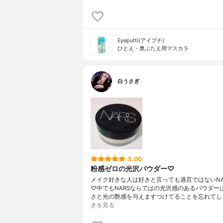
Eyeputti(アイプチ)
ひとえ・奥ぶたえ用マスカラ
白うさぎ
5.00
粉感ゼロの光沢パウダー♡
メイク好きな人は好きと言っても過言ではないNA
♡中でもNARSならではの光沢感のあるパウダー
さと光の艶感を与えますつけてることを忘れてし
きを見る