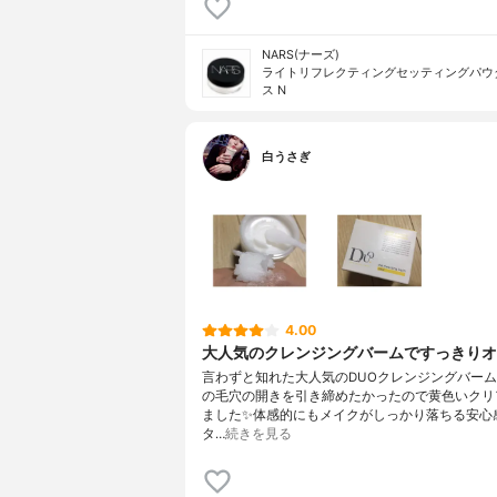
NARS(ナーズ)
ライトリフレクティングセッティングパウ
ス N
白うさぎ
4.00
大人気のクレンジングバームですっきり
言わずと知れた大人気のDUOクレンジングバー
の毛穴の開きを引き締めたかったので黄色いクリ
ました✨体感的にもメイクがしっかり落ちる安心
タ…
続きを見る