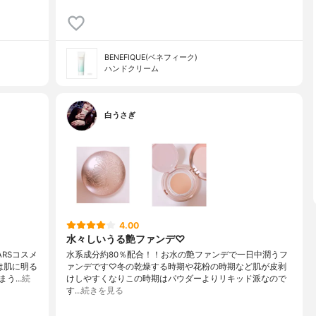
BENEFIQUE(ベネフィーク)
ハンドクリーム
白うさぎ
4.00
水々しいうる艶ファンデ♡
RSコスメ
水系成分約80％配合！！お水の艶ファンデで一日中潤うフ
は肌に明る
ァンデです♡冬の乾燥する時期や花粉の時期など肌が皮剥
まう…
続
けしやすくなりこの時期はパウダーよりリキッド派なので
す…
続きを見る