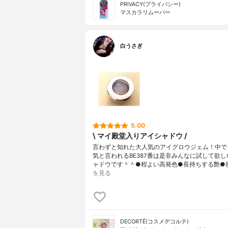
PRIVACY(プライバシー)
マスカラリムーバー
白うさぎ
5.00
\ マイ殿堂入りアイシャドウ /
言わずと知れた大人気のアイグロウジェム！中で
気と言われるBE387番は是非みんなに試して欲しい
ャドウです＾＾●程よい高発色●長持ちする艶●
を見る
DECORTÉ(コスメデコルテ)