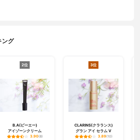
キング
2位
3位
O
B.A(ビーエー)
CLARINS(クラランス)
アイゾーンクリーム
グラン アイ セラム V
3.90
3.89
(8)
(10)