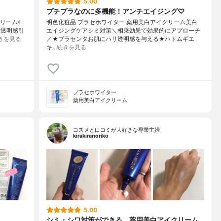
5.00
プチプラなのに多機能！アンチエイジング♡
クリーム☾
明色化粧品 プラセホワイター 薬用美白アイクリーム美白
で透明感引
エイジングケアシミ対策＼相乗効果で効果的にアプローチ
きを見る
／★プラセンタお肌にハリ透明感を与える★ハトムギエ
キ…
続きを見る
プラセホワイター
薬用美白アイクリーム
コスメと口コミが大好きな専業主婦
kirakiranoriko
5.00
シミ・シワ対策ができる、薬用美白アイクリーム