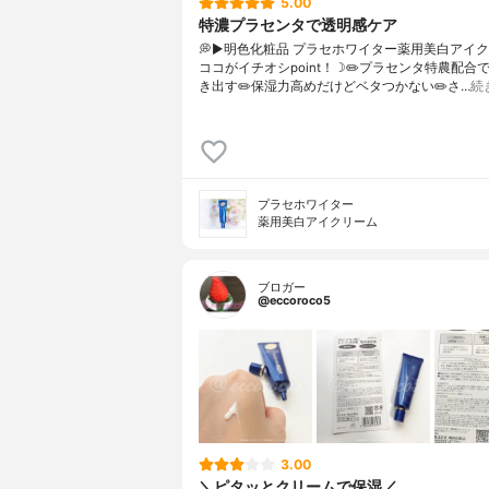
5.00
特濃プラセンタで透明感ケア
💭▶️明色化粧品 プラセホワイター薬用美白アイ
ココがイチオシpoint！☽✏️プラセンタ特農配合
き出す✏️保湿力高めだけどベタつかない✏️さ…
続
プラセホワイター
薬用美白アイクリーム
ブロガー
@eccoroco5
3.00
＼ピタッとクリームで保湿／