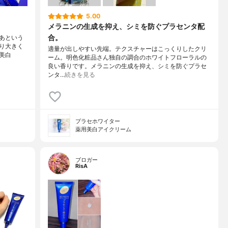
5.00
メラニンの生成を抑え、シミを防ぐプラセンタ配
合。
あという
り大きく
適量が出しやすい先端。テクスチャーはこっくりしたクリ
美白
ーム。明色化粧品さん独自の調合のホワイトフローラルの
良い香りです。メラニンの生成を抑え、シミを防ぐプラセ
ンタ…
続きを見る
プラセホワイター
薬用美白アイクリーム
ブロガー
RisA