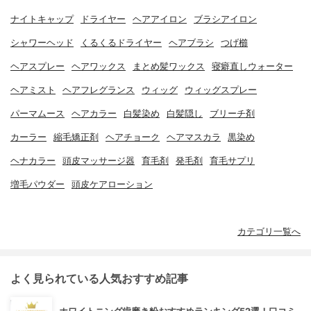
ナイトキャップ
ドライヤー
ヘアアイロン
ブラシアイロン
シャワーヘッド
くるくるドライヤー
ヘアブラシ
つげ櫛
ヘアスプレー
ヘアワックス
まとめ髪ワックス
寝癖直しウォーター
ヘアミスト
ヘアフレグランス
ウィッグ
ウィッグスプレー
パーマムース
ヘアカラー
白髪染め
白髪隠し
ブリーチ剤
カーラー
縮毛矯正剤
ヘアチョーク
ヘアマスカラ
黒染め
ヘナカラー
頭皮マッサージ器
育毛剤
発毛剤
育毛サプリ
増毛パウダー
頭皮ケアローション
カテゴリ一覧へ
よく見られている人気おすすめ記事