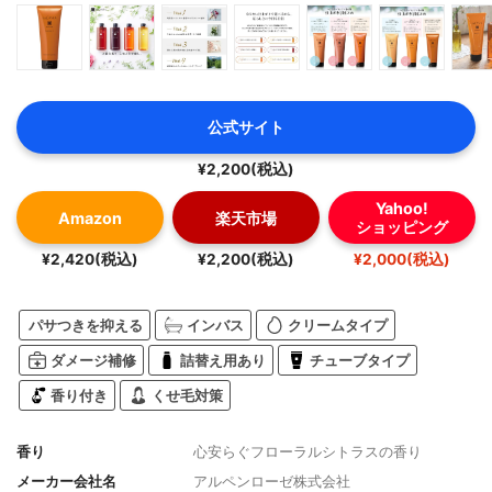
公式サイト
¥2,200(税込)
Yahoo!
Amazon
楽天市場
ショッピング
¥2,420(税込)
¥2,200(税込)
¥2,000(税込)
パサつきを抑える
インバス
クリームタイプ
ダメージ補修
詰替え用あり
チューブタイプ
香り付き
くせ毛対策
香り
心安らぐフローラルシトラスの香り
メーカー会社名
アルペンローゼ株式会社