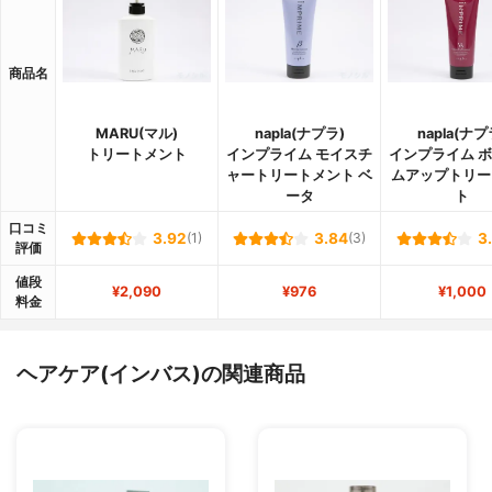
商品名
MARU(マル)
napla(ナプラ)
napla(ナプ
トリートメント
インプライム モイスチ
インプライム 
ャートリートメント ベ
ムアップトリー
ータ
ト
口コミ
3.92
(1)
3.84
(3)
3
評価
値段
¥2,090
¥976
¥1,000
料金
ヘアケア(インバス)の関連商品