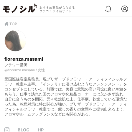
おすすめ商品がもらえる
クチコミポイ活サイト
TOP
fiorenza.masami
フラワー講師
@fiorenza.masami / 女性
元国際線客室乗務員、現プリザーブドフラワー・アーティフィシャルフ
ラワー教室を主宰。「インテリアに溶け込むようなアレンジメント」を
コンセプトにしている。前職では、美容に意識の高い同僚に良い刺激を
もらう。仕事で訪れた国のアロマや化粧品コーナーには欠かさず訪れ、
自分に合うものを開拓。元々乾燥肌な上、仕事柄、乾燥している環境だ
った為、乾燥対策に特に関心が強い。プリザーブドフラワー・アーティ
フィシャルフラワー教室では、癒しの香りの空間をご提供出来るよう、
アロマやルームフレグランスなどにも関心がある。
BLOG
HP