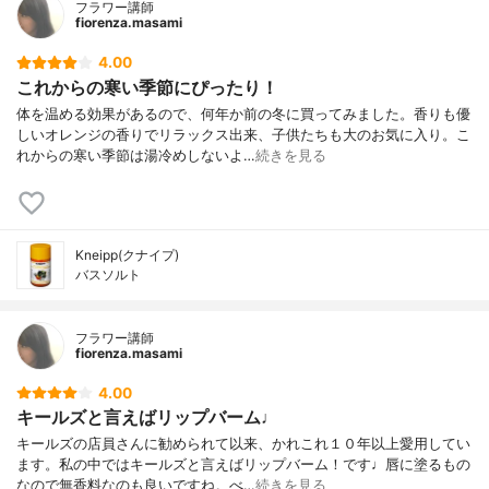
フラワー講師
fiorenza.masami
4.00
これからの寒い季節にぴったり！
体を温める効果があるので、何年か前の冬に買ってみました。香りも優
しいオレンジの香りでリラックス出来、子供たちも大のお気に入り。こ
れからの寒い季節は湯冷めしないよ…
続きを見る
Kneipp(クナイプ)
バスソルト
フラワー講師
fiorenza.masami
4.00
キールズと言えばリップバーム♩
キールズの店員さんに勧められて以来、かれこれ１０年以上愛用してい
ます。私の中ではキールズと言えばリップバーム！です♩唇に塗るもの
なので無香料なのも良いですね。べ…
続きを見る