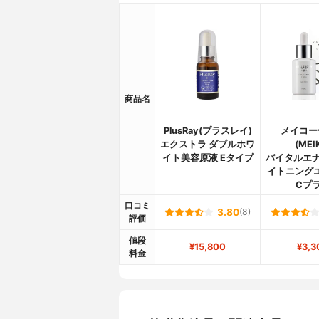
商品名
PlusRay(プラスレイ)
メイコー
エクストラ ダブルホワ
(MEI
イト美容原液 Eタイプ
バイタルエナ
イトニング
Cプ
口コミ
3.80
(8)
評価
値段
¥15,800
¥3,3
料金