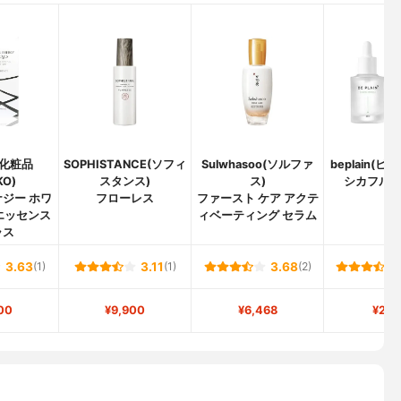
化粧品
SOPHISTANCE(ソフィ
Sulwhasoo(ソルファ
beplain(
KO)
スタンス)
ス)
シカフル
ジー ホワ
フローレス
ファースト ケア アクテ
エッセンス
ィベーティング セラム
ラス
3.63
(1)
3.11
(1)
3.68
(2)
00
¥9,900
¥6,468
¥2,1