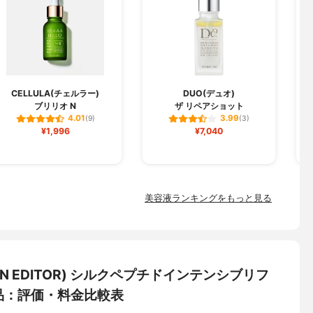
CELLULA(チェルラー)
DUO(デュオ)
ブリリオ N
ザ リペアショット
フ
4.01
3.99
(9)
(3)
¥1,996
¥7,040
美容液ランキングをもっと見る
N EDITOR) シルクペプチドインテンシブリフ
品：評価・料金比較表