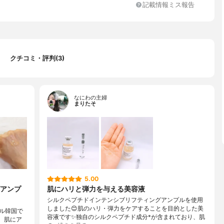
記載情報ミス報告
クチコミ・評判(3)
なにわの主婦
まりたそ
5.00
アンプ
肌にハリと弾力を与える美容液
シルクペプチドインテンシブリフティングアンプルを使用
しました😊肌のハリ・弾力をケアすることを目的とした美
ル韓国で
容液です✨独自のシルクペプチド成分*が含まれており、肌
、肌にア