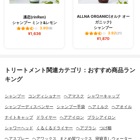
ALLNA ORGANIC(オルナ オー
凛恋(rinRen)
ガニック)
シャンプー ミント&レモン
シャンプー
3.90
(6)
3.92
¥1,636
(21)
¥1,870
トリートメント関連カテゴリ：おすすめ商品ラン
キング
シャンプー
コンディショナー
ヘアマスク
シャワーキャップ
シャンプーディスペンサー
シャンプー手袋
ヘアミルク
ヘアオイル
ナイトキャップ
ドライヤー
ヘアアイロン
ブラシアイロン
シャワーヘッド
くるくるドライヤー
ヘアブラシ
つげ櫛
ヘアスプレー
ヘアワックス
まとめ髪ワックス
寝癖直しウォーター