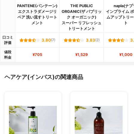
PANTENE(パンテーン)
THE PUBLIC
napla(ナプ
エクストラダメージリ
ORGANIC(ザ パブリッ
インプライム 
ペア 洗い流すトリート
ク オーガニック)
ムアップトリー
メント
スーパー リフレッシュ
ト
トリートメント
口コミ
3.80
(7)
3.83
(2)
3
評価
値段
¥705
¥1,529
¥1,000
料金
ヘアケア(インバス)の関連商品