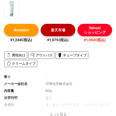
Yahoo!
Amazon
楽天市場
ショッピング
¥1,288(税込)
¥1,075(税込)
¥1,050(税込)
男性向け
アウトバス
チューブタイプ
クリームタイプ
香り
-
メーカー会社名
日華化学株式会社
内容量
80g
放置時間
なし
全成分
水、キャンデリラロウ、シクロペンタシロ
キサン、ミリスチン酸オクチルドデシル、
もっと見る
ミツロウ、ステアリン酸、BG、カルナウバ