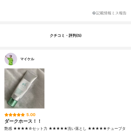
ロウ、セテス-6、セテス-20、ステアリン酸
グリセリル、ローズヒップ油、ローズマリ
記載情報ミス報告
ー油、水添ホホバ油、ヒアルロン酸Na、セ
リシン、加水分解卵殻膜、シア脂、ヒドロ
キシエチルセルロース、PEG-90M、水酸化
Na、水酸化Al、エチルヘキシルグリセリ
クチコミ・評判(5)
ン、メチルイソチアゾリノン、フェノキシ
エタノール、香料
マイケル
5.00
ダークホース！！
艶感 ★★★★☆セット力 ★★★★★洗い落とし ★★★★★チューブタ